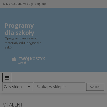
Skip
My Account
Login / Signup
to
content
Programy
dla szkoły
Oprogramowanie oraz
materiały edukacyjne dla
szkół
0,00 zł
PRIMARY MENU
SZUKAJ
MTALENT