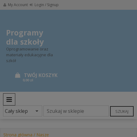
Skip
My Account
Login / Signup
to
content
Programy
dla szkoły
Oprogramowanie oraz
materiały edukacyjne dla
szkół
0,00 zł
PRIMARY MENU
SZUKAJ
Strona główna
/
Nasze