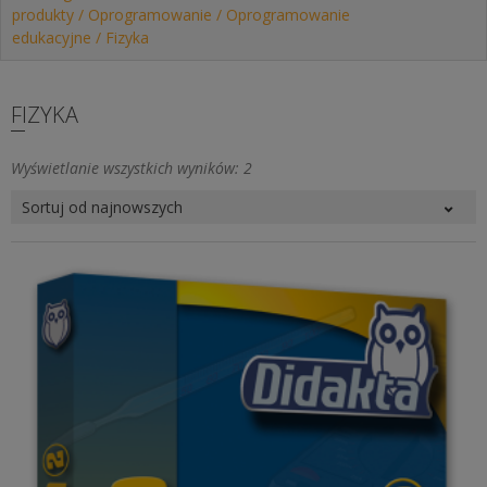
produkty
/
Oprogramowanie
/
Oprogramowanie
edukacyjne
/ Fizyka
FIZYKA
Posortowane
Wyświetlanie wszystkich wyników: 2
według
najnowszych