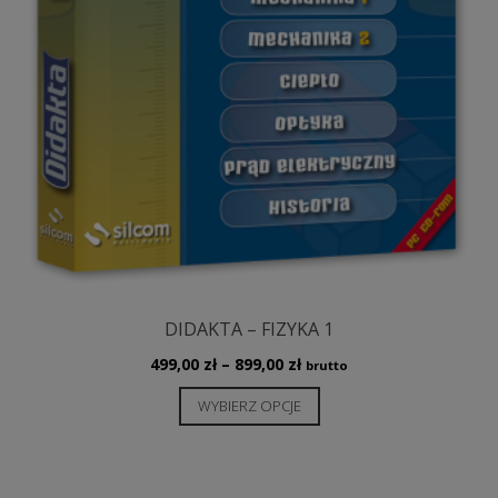
DIDAKTA – FIZYKA 1
Zakres
499,00
zł
–
899,00
zł
brutto
cen:
Ten
WYBIERZ OPCJE
od
produkt
499,00 zł
ma
do
wiele
899,00 zł