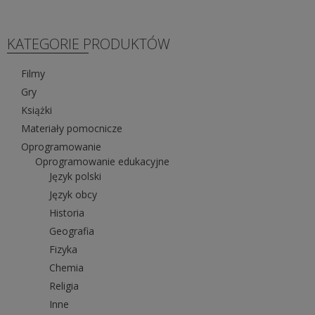
wariantów.
Opcje
można
KATEGORIE PRODUKTÓW
wybrać
na
Filmy
stronie
Gry
produktu
Książki
Materiały pomocnicze
Oprogramowanie
Oprogramowanie edukacyjne
Język polski
Język obcy
Historia
Geografia
Fizyka
Chemia
Religia
Inne