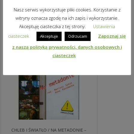
DODAJ DO KOSZYKA
Nasz serwis wykorzystuje pliki cookies. Korzystanie z
witryny oznacza zgodę na ich zapis i wykorzystanie.
Akceptuję ciasteczka z tej strony.
Ustawienia
ciasteczek
Zapoznaj się
Akceptuje
Odrzucam
z naszą polityką prywatności, danych osobowych i
ciasteczek
CHLEB I ŚWIATŁO / NA METADONIE –