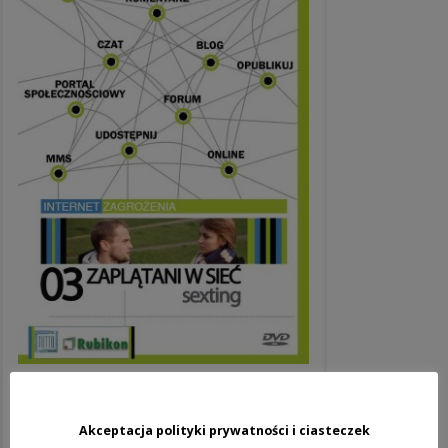
SEXTING. ZAPLĄTANI W SIEĆ.
39,50
zł
Akceptacja polityki prywatności i ciasteczek
brutto