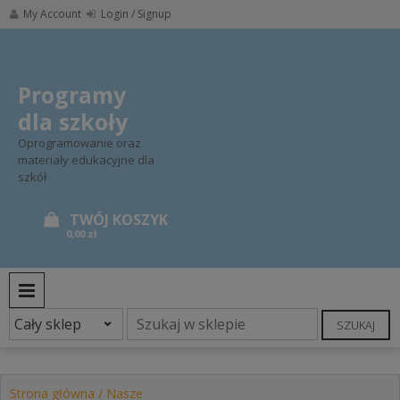
Skip
My Account
Login / Signup
to
content
Programy
dla szkoły
Oprogramowanie oraz
materiały edukacyjne dla
szkół
0,00 zł
PRIMARY MENU
SZUKAJ
Strona główna
/
Nasze