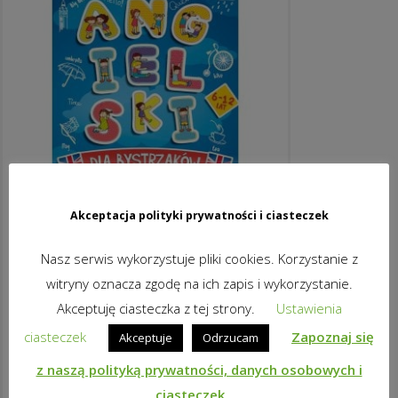
Akceptacja polityki prywatności i ciasteczek
Nasz serwis wykorzystuje pliki cookies. Korzystanie z
ANGIELSKI DLA BYSTRZAKÓW: MÓJ
witryny oznacza zgodę na ich zapis i wykorzystanie.
DOM I OKOLICA + ŚWIAT WOKÓŁ NAS
Akceptuję ciasteczka z tej strony.
Ustawienia
29,74
zł
brutto
ciasteczek
Zapoznaj się
Akceptuje
Odrzucam
DODAJ DO KOSZYKA
z naszą polityką prywatności, danych osobowych i
ciasteczek