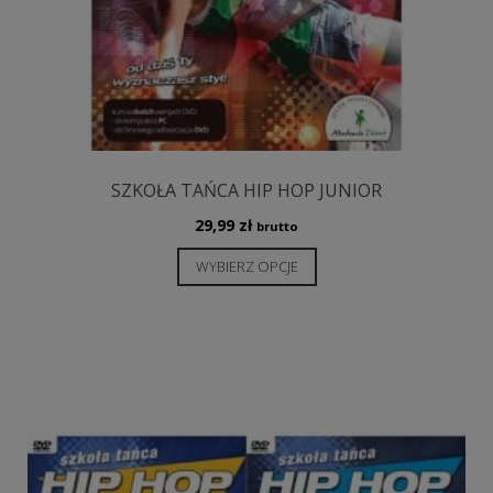
SZKOŁA TAŃCA HIP HOP JUNIOR
29,99
zł
brutto
Ten
WYBIERZ OPCJE
produkt
ma
wiele
wariantów.
Opcje
można
wybrać
na