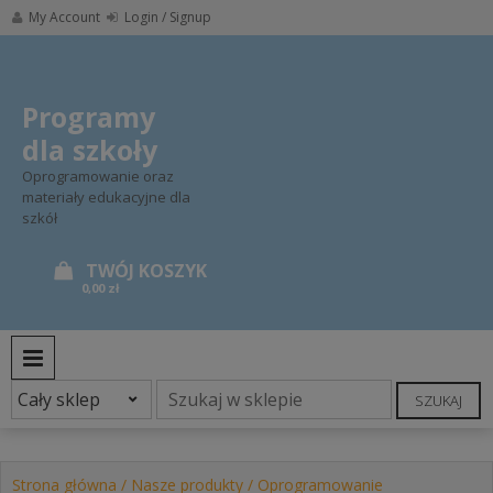
Skip
My Account
Login / Signup
to
content
Programy
dla szkoły
Oprogramowanie oraz
materiały edukacyjne dla
szkół
0,00 zł
PRIMARY MENU
SZUKAJ
Strona główna
/
Nasze produkty
/ Oprogramowanie