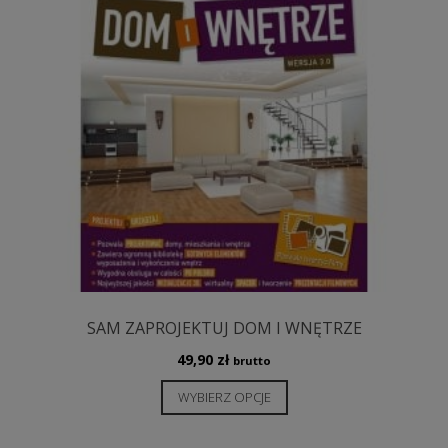
stronie
produktu
SAM ZAPROJEKTUJ DOM I WNĘTRZE
49,90
zł
brutto
Ten
WYBIERZ OPCJE
produkt
ma