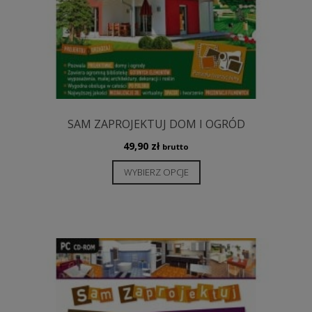
SAM ZAPROJEKTUJ DOM I OGRÓD
49,90
zł
brutto
Ten
WYBIERZ OPCJE
produkt
ma
wiele
wariantów.
Opcje
można
wybrać
na