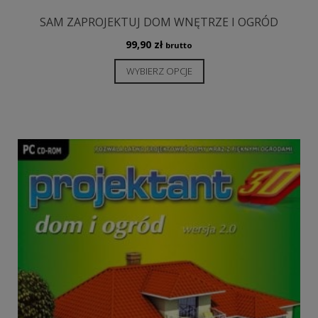
SAM ZAPROJEKTUJ DOM WNĘTRZE I OGRÓD
99,90
zł
brutto
Ten
WYBIERZ OPCJE
produkt
ma
wiele
wariantów.
Opcje
można
wybrać
na
stronie
produktu