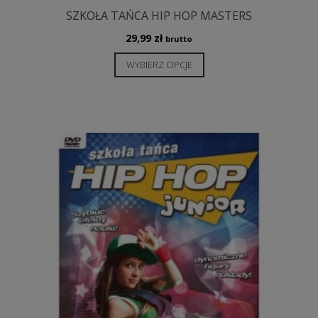
SZKOŁA TAŃCA HIP HOP MASTERS
29,99
zł
brutto
Ten
WYBIERZ OPCJE
produkt
ma
wiele
wariantów.
Opcje
można
wybrać
na
stronie
produktu