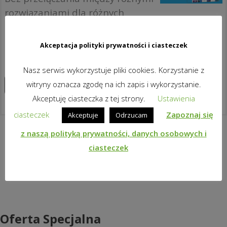
rozwiązaniami dla różnych
scenariuszy. Świetny sposób, by
zapewnić ciągłość nauczania –
Akceptacja polityki prywatności i ciasteczek
dla uczniów i dla nauczycieli!
Nasz serwis wykorzystuje pliki cookies. Korzystanie z
witryny oznacza zgodę na ich zapis i wykorzystanie.
Zapoznaj się z produktem
Akceptuję ciasteczka z tej strony.
Ustawienia
ciasteczek
Zapoznaj się
Akceptuje
Odrzucam
z naszą polityką prywatności, danych osobowych i
ciasteczek
Oferta Specjalna