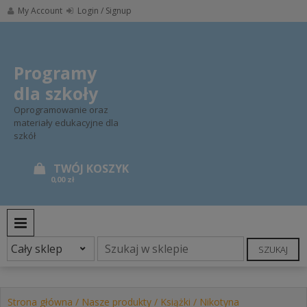
Skip
My Account
Login / Signup
to
content
Programy
dla szkoły
Oprogramowanie oraz
materiały edukacyjne dla
szkół
0,00 zł
PRIMARY MENU
SZUKAJ
Strona główna
/
Nasze produkty
/
Książki
/ Nikotyna