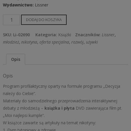
Wydawnictwo:
Lissner
ilość
DODAJ DO KOSZYKA
Nikotyna
SKU:
Li-02690
Kategoria:
Książki
Znaczników:
Lissner
,
młodzież
,
nikotyna
,
oferta specjalna
,
rozwój
,
używki
Opis
Opis
Program profilaktyczny oparty na formule programu „Decyzja
należy do Ciebie”.
Materiały do samodzielnego przeprowadzenia interaktywnej
debaty z młodzieżą –
książka i płyta
DVD zawierająca film pt.
„Moi najlepsi kumple”.
W książce zawarte są artykuły na temat nikotyny:
1. Dym tytoniowy a zdrowie