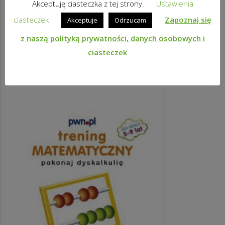
Akceptuję ciasteczka z tej strony.
Ustawienia
ciasteczek
Zapoznaj się
Akceptuje
Odrzucam
SEXTING. ZAPLĄTANI W SIEĆ.
z naszą polityką prywatności, danych osobowych i
39,50
zł
brutto
ciasteczek
DODAJ DO KOSZYKA