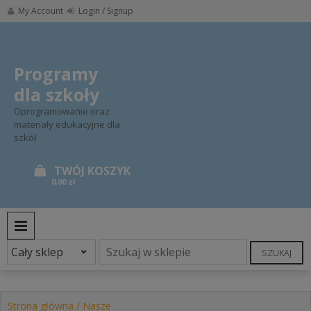
Skip
My Account
Login / Signup
to
content
Programy
dla szkoły
Oprogramowanie oraz
materiały edukacyjne dla
szkół
0,00 zł
PRIMARY MENU
SZUKAJ
Strona główna
/
Nasze