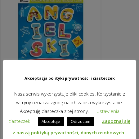
Akceptacja polityki prywatności i ciasteczek
Nasz serwis wykorzystuje pliki cookies. Korzystanie z
ANGIELSKI DLA BYSTRZAKÓW: MÓJ
witryny oznacza zgodę na ich zapis i wykorzystanie.
DOM I OKOLICA + ŚWIAT WOKÓŁ NAS
Akceptuję ciasteczka z tej strony.
Ustawienia
29,74
zł
brutto
ciasteczek
Zapoznaj się
Akceptuje
Odrzucam
DODAJ DO KOSZYKA
z naszą polityką prywatności, danych osobowych i