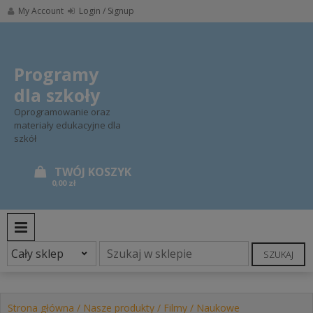
Skip
My Account
Login / Signup
to
content
Programy
dla szkoły
Oprogramowanie oraz
materiały edukacyjne dla
szkół
0,00 zł
PRIMARY MENU
SZUKAJ
Strona główna
/
Nasze produkty
/
Filmy
/ Naukowe