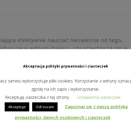
ająca efektywnie nauczać niezależnie od tego,
jdują się w jednym miejscu, czy uczestniczą oni w
etu. Bez przełączania między różnymi rozwiązaniami
, by zapewnić ciągłość nauczania – dla uczniów i
Akceptacja polityki prywatności i ciasteczek
asz serwis wykorzystuje pliki cookies. Korzystanie z witryny oznac
zgodę na ich zapis i wykorzystanie.
Akceptuję ciasteczka z tej strony.
Ustawienia ciasteczek
Zapoznaj się z naszą polityką
Akceptuje
Odrzucam
prywatności, danych osobowych i ciasteczek