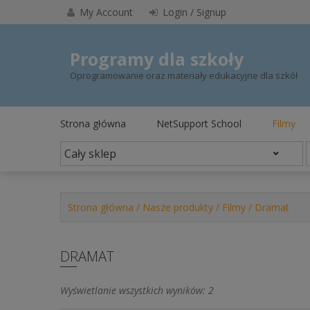
Skip
My Account
Login / Signup
to
content
Programy dla szkoły
Oprogramowanie oraz materiały edukacyjne dla szkół
Strona główna
NetSupport School
Filmy
Strona główna
/
Nasze produkty
/
Filmy
/ Dramat
DRAMAT
Posortowane
Wyświetlanie wszystkich wyników: 2
według