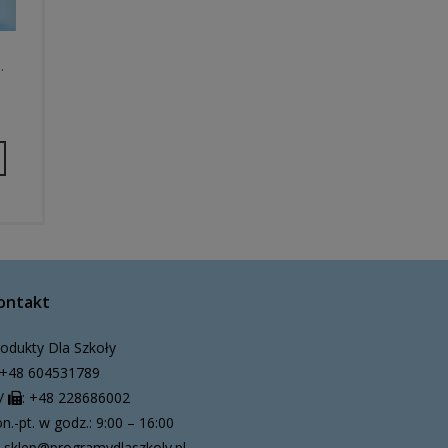
…
ontakt
odukty Dla Szkoły
+48 604531789
/
: +48 228686002
n.-pt. w godz.: 9:00 – 16:00
sklep@programydlaszkoly.pl