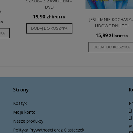
SZKOŁA Z ZAWODEM –
DVD
Ą
19,90
zł
brutto
JEŚLI MNIE KOCHASZ
to
UDOWODNIJ TO!
DODAJ DO KOSZYKA
YKA
15,99
zł
brutto
DODAJ DO KOSZYKA
Strony
K
Koszyk
Pr
Moje konto
Nasze produkty
po
Polityka Prywatności oraz Ciasteczek