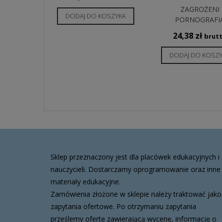
ZAGROŻENI
DODAJ DO KOSZYKA
PORNOGRAFI
24,38
zł
brut
DODAJ DO KOSZ
Sklep przeznaczony jest dla placówek edukacyjnych i
nauczycieli. Dostarczamy oprogramowanie oraz inne
materiały edukacyjne.
Zamówienia złożone w sklepie należy traktować jako
zapytania ofertowe. Po otrzymaniu zapytania
prześlemy ofertę zawierającą wycenę, informację o