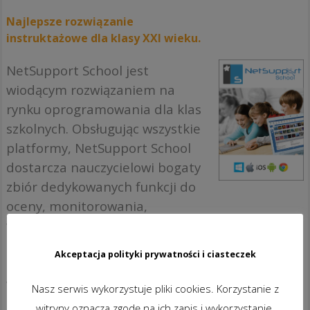
Najlepsze rozwiązanie
instruktażowe dla klasy XXI wieku.
NetSupport School jest
wiodącym rozwiązaniem na
rynku oprogramowania dla klas
szkolnych. Obsługując wszystkie
platformy, NetSupport School
dostarcza nauczycielowi bogaty
zbiór dedykowanych funkcji do
oceny, monitorowania,
współpracy i kontroli,
zapewniając mu możliwość
Akceptacja polityki prywatności i ciasteczek
pełnego wykorzystania
wyposażenia ICT.
Nasz serwis wykorzystuje pliki cookies. Korzystanie z
witryny oznacza zgodę na ich zapis i wykorzystanie.