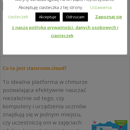
Zapoznaj się z produktami
Akceptuję ciasteczka z tej strony.
Ustawienia
ciasteczek
Zapoznaj się
Akceptuje
Odrzucam
z naszą polityką prywatności, danych osobowych i
ciasteczek
Co to jest classroom.cloud?
To idealna platforma w chmurze
pozwalająca efektywnie nauczać
niezależnie od tego, czy
komputery i urządzenia uczniów
znajdują się w jednym miejscu,
czy uczestniczą oni w zajęciach