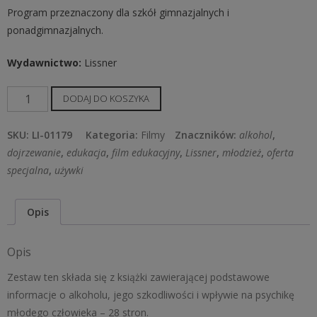
Program przeznaczony dla szkół gimnazjalnych i
ponadgimnazjalnych.
Wydawnictwo:
Lissner
ilość
DODAJ DO KOSZYKA
Alkohol
SKU:
LI-01179
Kategoria:
Filmy
Znaczników:
alkohol
,
dojrzewanie
,
edukacja
,
film edukacyjny
,
Lissner
,
młodzież
,
oferta
specjalna
,
używki
Opis
Opis
Zestaw ten składa się z książki zawierającej podstawowe
informacje o alkoholu, jego szkodliwości i wpływie na psychikę
młodego człowieka – 28 stron.