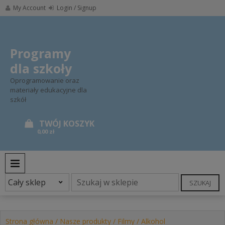
Skip
My Account
Login / Signup
to
content
Programy
dla szkoły
Oprogramowanie oraz
materiały edukacyjne dla
szkół
0,00 zł
PRIMARY MENU
SZUKAJ
Strona główna
/
Nasze produkty
/
Filmy
/ Alkohol