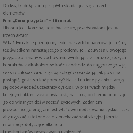
Do książki dołączona jest płyta składająca się z trzech
elementów:
Film „Cena przyjaźni“ – 16 minut
Historia Joli i Marcina, uczniów liceum, przedstawiona jest w
trzech aktach.
W każdym akcie poznajemy lepiej naszych bohaterów, jesteśmy
też świadkami narastającego problemu Joli. Zauważa u swojego
przyjaciela zmiany w zachowaniu wynikające z coraz częstszych
kontaktów z alkoholem. W końcu dochodzi do najgorszego – jej
własny chłopak wraz z grupą kolegów okrada ją. Jak powinna
postąpić, gdzie szukać pomocy? Na te I na inne pytania starają
się odpowiedzieć uczestnicy dyskusji. W przerwach między
kolejnymi aktami zastanawiają się na istotą problemu odnosząc
go do własnych doświadczeń życiowych. Zadaniem
prowadzącego program jest właściwe moderowanie dyskusji tak,
aby uzyskać założone cele – przekazać w atrakcyjnej formie
informacje dotyczące alkoholu
i mechanizmów powstawania uzależnień.