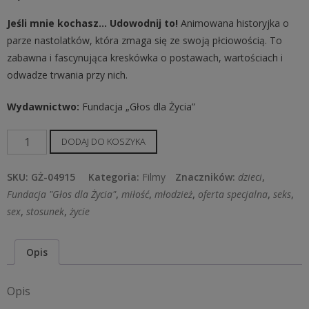
Jeśli mnie kochasz… Udowodnij to!
Animowana historyjka o
parze nastolatków, która zmaga się ze swoją płciowością. To
zabawna i fascynująca kreskówka o postawach, wartościach i
odwadze trwania przy nich.
Wydawnictwo:
Fundacja „Głos dla Życia”
ilość
DODAJ DO KOSZYKA
Jeśli
mnie
SKU:
GŻ-04915
Kategoria:
Filmy
Znaczników:
dzieci
,
kochasz…
Fundacja "Głos dla Życia"
,
miłość
,
młodzież
,
oferta specjalna
,
seks
,
Udowodnij
sex
,
stosunek
,
życie
to!
Opis
Opis