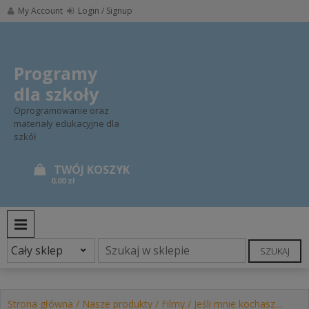
Skip
My Account
Login / Signup
to
content
Programy
dla szkoły
Oprogramowanie oraz
materiały edukacyjne dla
szkół
0,00 zł
PRIMARY MENU
SZUKAJ
Strona główna
/
Nasze produkty
/
Filmy
/ Jeśli mnie kochasz…