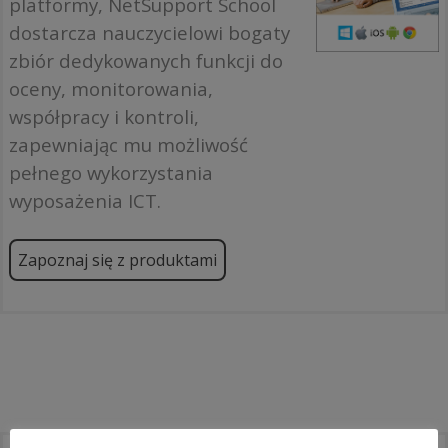
platformy, NetSupport School
dostarcza nauczycielowi bogaty
zbiór dedykowanych funkcji do
oceny, monitorowania,
współpracy i kontroli,
zapewniając mu możliwość
pełnego wykorzystania
wyposażenia ICT.
Zapoznaj się z produktami