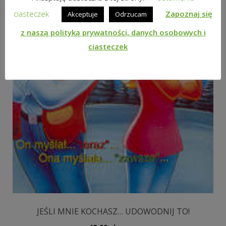
ciasteczek
Zapoznaj się
Akceptuje
Odrzucam
z naszą polityką prywatności, danych osobowych i
ciasteczek
JEŚLI MNIE KOCHASZ… UDOWODNIJ TO!