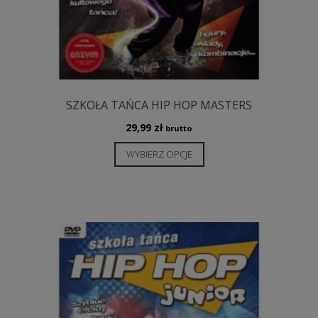
SZKOŁA TAŃCA HIP HOP MASTERS
29,99
zł
brutto
Ten
WYBIERZ OPCJE
produkt
ma
wiele
wariantów.
Opcje
można
wybrać
na
stronie