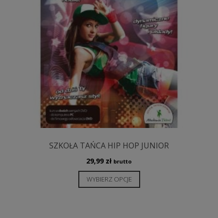
produktu
SZKOŁA TAŃCA HIP HOP JUNIOR
29,99
zł
brutto
Ten
WYBIERZ OPCJE
produkt
ma
wiele