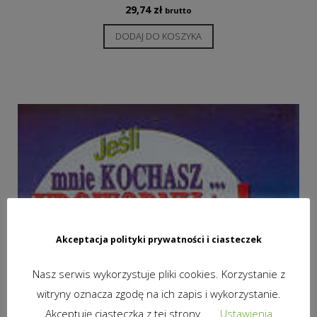
29,74
zł
brutto
DODAJ DO KOSZYKA
Akceptacja polityki prywatności i ciasteczek
Nasz serwis wykorzystuje pliki cookies. Korzystanie z
witryny oznacza zgodę na ich zapis i wykorzystanie.
Akceptuję ciasteczka z tej strony.
Ustawienia