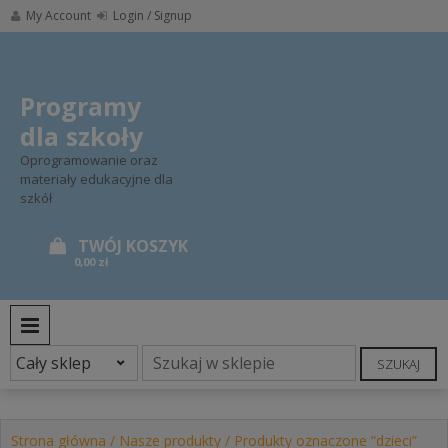
Skip
My Account
Login / Signup
to
content
Programy
dla szkoły
Oprogramowanie oraz
materiały edukacyjne dla
szkół
0,00 zł
PRIMARY MENU
SZUKAJ
Strona główna
/
Nasze produkty
/ Produkty oznaczone “dzieci”