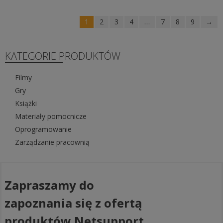
wariantów.
Opcje
1
2
3
4
…
7
8
9
→
można
wybrać
na
KATEGORIE PRODUKTÓW
stronie
produktu
Filmy
Gry
Książki
Materiały pomocnicze
Oprogramowanie
Zarządzanie pracownią
Zapraszamy do
zapoznania się z ofertą
produktów Netsupport