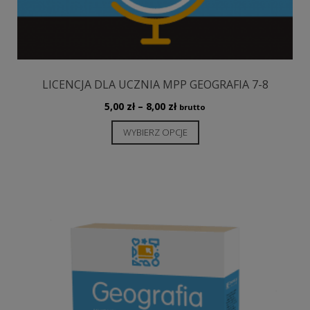
LICENCJA DLA UCZNIA MPP GEOGRAFIA 7-8
Zakres
5,00
zł
–
8,00
zł
brutto
cen:
Ten
WYBIERZ OPCJE
od
produkt
5,00 zł
ma
do
wiele
8,00 zł
wariantów.
Opcje
można
wybrać
na
stronie
produktu