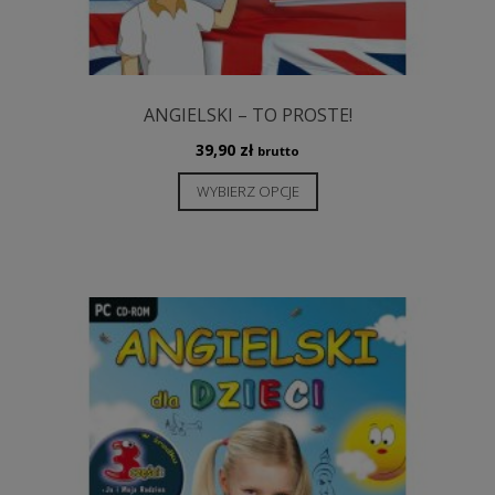
ANGIELSKI – TO PROSTE!
39,90
zł
brutto
Ten
WYBIERZ OPCJE
produkt
ma
wiele
wariantów.
Opcje
można
wybrać
na
stronie
produktu