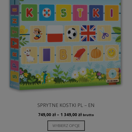
SPRYTNE KOSTKI PL – EN
Zakres
749,00
zł
–
1 349,00
zł
brutto
cen:
Ten
WYBIERZ OPCJE
od
produkt