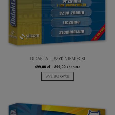
DIDAKTA – JĘZYK NIEMIECKI
Zakres
499,00
zł
–
899,00
zł
brutto
cen:
Ten
WYBIERZ OPCJE
od
produkt
499,00 zł
ma
do
wiele
899,00 zł
wariantów.
Opcje
można