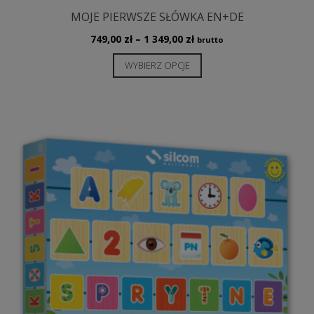
MOJE PIERWSZE SŁÓWKA EN+DE
Zakres
749,00
zł
–
1 349,00
zł
brutto
cen:
Ten
WYBIERZ OPCJE
od
produkt
749,00 zł
ma
do
wiele
1
349,00 zł
wariantów.
Opcje
można
wybrać
na
stronie
produktu