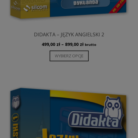
DIDAKTA – JĘZYK ANGIELSKI 2
Zakres
499,00
zł
–
899,00
zł
brutto
cen:
Ten
WYBIERZ OPCJE
od
produkt
499,00 zł
ma
do
wiele
899,00 zł
wariantów.
Opcje
można
wybrać
na
stronie
produktu