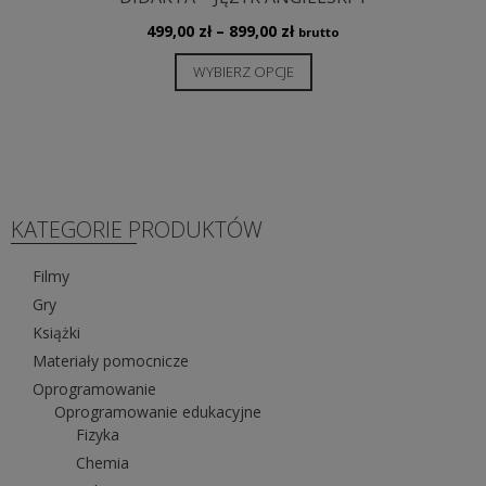
Zakres
499,00
zł
–
899,00
zł
brutto
cen:
Ten
WYBIERZ OPCJE
od
produkt
499,00 zł
ma
do
wiele
899,00 zł
wariantów.
Opcje
można
KATEGORIE PRODUKTÓW
wybrać
na
Filmy
stronie
Gry
produktu
Książki
Materiały pomocnicze
Oprogramowanie
Oprogramowanie edukacyjne
Fizyka
Chemia