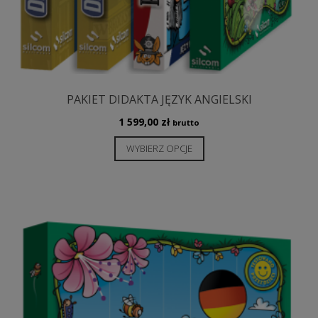
PAKIET DIDAKTA JĘZYK ANGIELSKI
1 599,00
zł
brutto
Ten
WYBIERZ OPCJE
produkt
ma
wiele
wariantów.
Opcje
można
wybrać
na
stronie
produktu