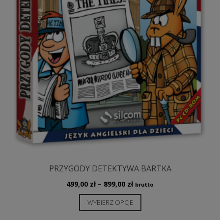
PRZYGODY DETEKTYWA BARTKA
Zakres
499,00
zł
–
899,00
zł
brutto
cen:
Ten
WYBIERZ OPCJE
od
produkt
499,00 zł