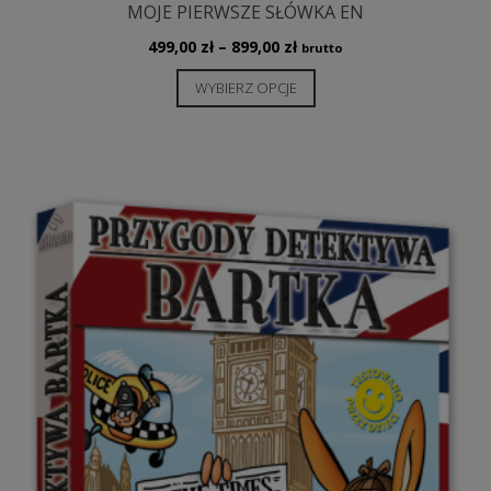
MOJE PIERWSZE SŁÓWKA EN
Zakres
499,00
zł
–
899,00
zł
brutto
cen:
Ten
WYBIERZ OPCJE
od
produkt
499,00 zł
ma
do
wiele
899,00 zł
wariantów.
Opcje
można
wybrać
na
stronie
produktu