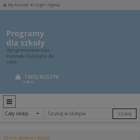
Skip
My Account
Login / Signup
to
content
Programy
dla szkoły
Oprogramowanie oraz
materiały edukacyjne dla
szkół
0,00 zł
PRIMARY MENU
SZUKAJ
Strona główna
/
Nasze