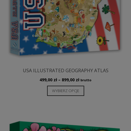
USA ILLUSTRATED GEOGRAPHY ATLAS
Zakres
499,00
zł
–
899,00
zł
brutto
cen:
Ten
WYBIERZ OPCJE
od
produkt
499,00 zł
ma
do
wiele
899,00 zł
wariantów.
Opcje