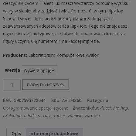
cieszyć się życiem. Talent już masz! Wystarczy odrobinę wysiłku i
wiary w siebie, aby zadziwić świat. Pomoże Ci w tym Hip-Hop
School Dance – kurs przeznaczony dla początkujących i
zaawansowanych adeptów tańca Hip-Hop. Tego nie znajdziesz
nigdzie indziej: nietypowe, ale łatwe do opanowania kroki oraz
figury uczynią Cię numerem 1 na każdej imprezie.
Producent:
Laboratorium Komputerowe Avalon
Wersja
ilość
DODAJ DO KOSZYKA
Szkoła
Tańca
EAN:
5907595772044
SKU:
AV-04860
Kategoria:
HIP
Oprogramowanie specjalistyczne
Znaczników:
dzieci
,
hip hop
,
HOP
LK Avalon
,
młodzież
,
ruch
,
taniec
,
zabawa
,
zdrowie
Junior
Opis
Informacje dodatkowe