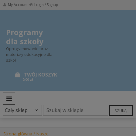
Skip
My Account
Login / Signup
to
content
Programy
dla szkoły
Oprogramowanie oraz
materiały edukacyjne dla
szkół
0,00 zł
PRIMARY MENU
SZUKAJ
Strona główna
/
Nasze