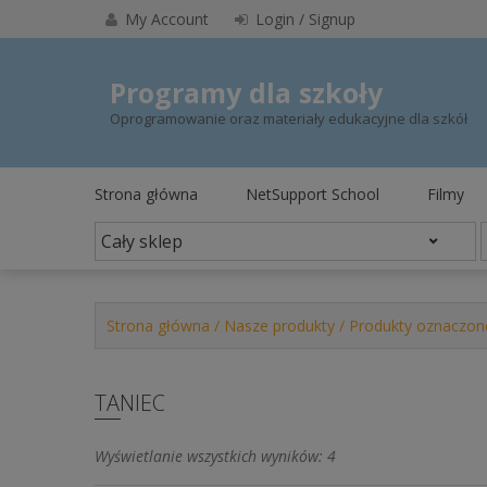
Skip
My Account
Login / Signup
to
content
Programy dla szkoły
Oprogramowanie oraz materiały edukacyjne dla szkół
Strona główna
NetSupport School
Filmy
Strona główna
/
Nasze produkty
/ Produkty oznaczone
TANIEC
Posortowane
Wyświetlanie wszystkich wyników: 4
według