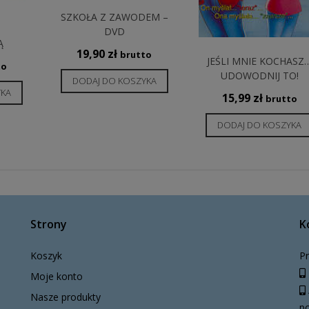
SZKOŁA Z ZAWODEM –
DVD
Ą
19,90
zł
brutto
JEŚLI MNIE KOCHASZ
to
UDOWODNIJ TO!
DODAJ DO KOSZYKA
YKA
15,99
zł
brutto
DODAJ DO KOSZYKA
Strony
K
Koszyk
Pr
Moje konto
Nasze produkty
po