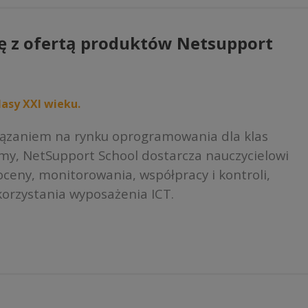
można
można
wybrać
wybrać
na
ę z ofertą produktów Netsupport
na
stronie
stronie
produktu
produktu
asy XXI wieku.
iązaniem na rynku oprogramowania dla klas
rmy, NetSupport School dostarcza nauczycielowi
ceny, monitorowania, współpracy i kontroli,
orzystania wyposażenia ICT.