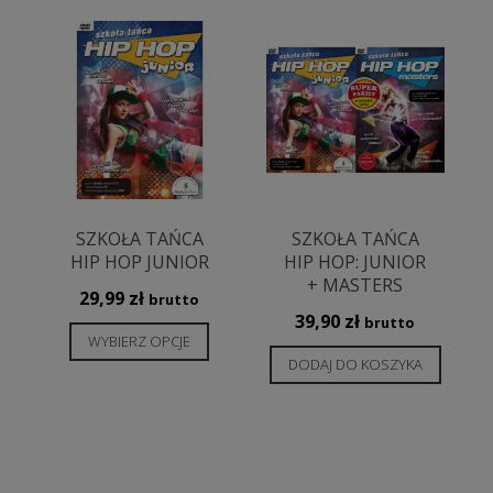
SZKOŁA TAŃCA
SZKOŁA TAŃCA
HIP HOP JUNIOR
HIP HOP: JUNIOR
+ MASTERS
29,99
zł
brutto
39,90
zł
brutto
Ten
WYBIERZ OPCJE
Ten
produkt
DODAJ DO KOSZYKA
produkt
ma
ma
wiele
wiele
wariantów.
wariantów.
Opcje
Opcje