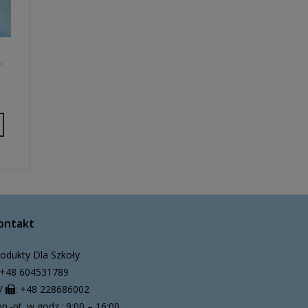
…
ontakt
odukty Dla Szkoły
+48 604531789
/
: +48 228686002
n.-pt. w godz.: 9:00 – 16:00