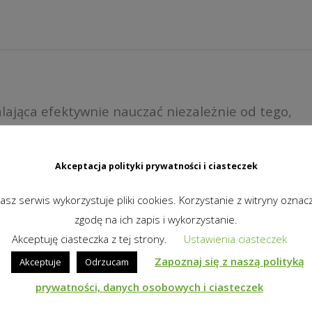
ająca efektywnie nauczać niezależnie od tego,
jdują się w jednym miejscu, czy uczestniczą oni w
etu. Bez przełączania między różnymi rozwiązaniami
Akceptacja polityki prywatności i ciasteczek
, by zapewnić ciągłość nauczania – dla uczniów i
asz serwis wykorzystuje pliki cookies. Korzystanie z witryny oznac
zgodę na ich zapis i wykorzystanie.
Akceptuję ciasteczka z tej strony.
Ustawienia ciasteczek
Zapoznaj się z naszą polityką
Akceptuje
Odrzucam
prywatności, danych osobowych i ciasteczek