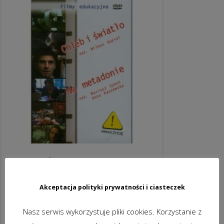
CHLEB I ŚWIATŁO / NA METADONIE –
DVD
19,99
zł
Akceptacja polityki prywatności i ciasteczek
brutto
DODAJ DO KOSZYKA
Nasz serwis wykorzystuje pliki cookies. Korzystanie z