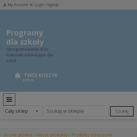
Skip
My Account
Login / Signup
to
content
Programy
dla szkoły
Oprogramowanie oraz
materiały edukacyjne dla
szkół
0,00 zł
PRIMARY MENU
SZUKAJ
Strona główna
/
Nasze produkty
/ Produkty oznaczone