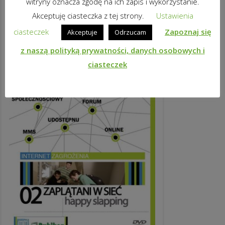
witryny oznacza zgodę na ich zapis i wykorzystanie.
Akceptuję ciasteczka z tej strony.
Ustawienia
ciasteczek
Zapoznaj się
Akceptuje
Odrzucam
z naszą polityką prywatności, danych osobowych i
ciasteczek