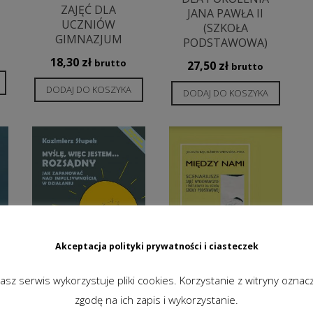
ZAJĘĆ DLA
JANA PAWŁA II
UCZNIÓW
(SZKOŁA
GIMNAZJUM
PODSTAWOWA)
18,30
zł
brutto
27,50
zł
brutto
DODAJ DO KOSZYKA
DODAJ DO KOSZYKA
Akceptacja polityki prywatności i ciasteczek
asz serwis wykorzystuje pliki cookies. Korzystanie z witryny oznac
zgodę na ich zapis i wykorzystanie.