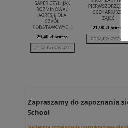
SAPER CZYLI JAK
PIERWSZORZĘDO
ROZMINOWAĆ
SCENARIUSZE
AGRESJĘ DLA
ZAJĘĆ
SZKÓŁ
PODSTAWOWYCH
21,00
zł
brutto
29,40
zł
brutto
DODAJ DO KOSZYKA
DODAJ DO KOSZYKA
Zapraszamy do zapoznania si
School
Najlepsze rozwiązanie instruktażowe dla kl