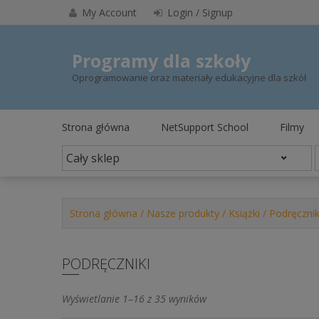
Skip
My Account
Login / Signup
to
content
Programy dla szkoły
Oprogramowanie oraz materiały edukacyjne dla szkół
Strona główna
NetSupport School
Filmy
Strona główna
/
Nasze produkty
/
Książki
/ Podręcznik
PODRĘCZNIKI
Posortowane
Wyświetlanie 1–16 z 35 wyników
według