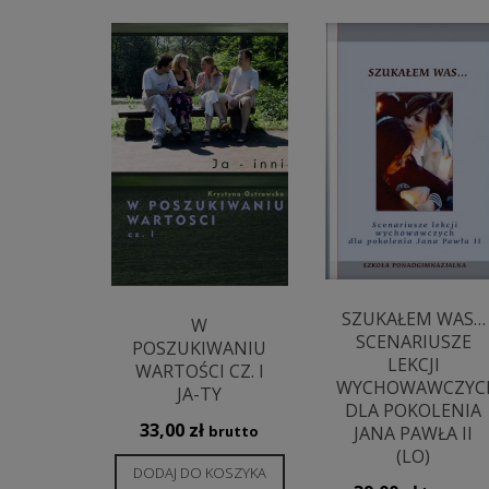
SZUKAŁEM WAS…
W
SCENARIUSZE
POSZUKIWANIU
LEKCJI
WARTOŚCI CZ. I
WYCHOWAWCZYC
JA-TY
DLA POKOLENIA
33,00
zł
JANA PAWŁA II
brutto
(LO)
DODAJ DO KOSZYKA