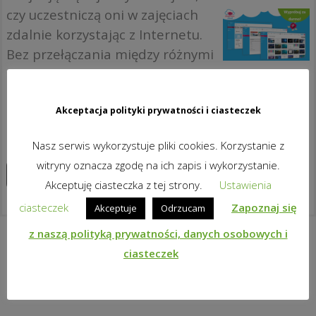
czy uczestniczą oni w zajęciach
zdalnie korzystając z Internetu.
Bez przełączania między różnymi
rozwiązaniami dla różnych
scenariuszy. Świetny sposób, by
zapewnić ciągłość nauczania –
Akceptacja polityki prywatności i ciasteczek
dla uczniów i dla nauczycieli!
Nasz serwis wykorzystuje pliki cookies. Korzystanie z
witryny oznacza zgodę na ich zapis i wykorzystanie.
Zapoznaj się z produktem
Akceptuję ciasteczka z tej strony.
Ustawienia
ciasteczek
Zapoznaj się
Akceptuje
Odrzucam
z naszą polityką prywatności, danych osobowych i
ciasteczek