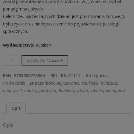
został przewidziany do pracy z uczniami w gimnazjum i szkół
ponadgimnazjalnych.
Celem tzw. uprzedzających działań jest promowanie zdrowego
trybu życia oraz niedopuszczenie do pojawiania się patologii
społecznych.
Wydawnictwo
:
Rubikon
ilość
DODAJ DO KOSZYKA
Profilaktyka
pierwszorzędowa.
EAN:
9788388725364
SKU:
RK-01111
Kategoria:
Scenariusze
Podręczniki
Znaczników:
dojrzewanie
,
edukacja
,
młodzież
,
zajęć
nauczyciel
,
nauka
,
patologia
,
Rubikon
,
szkoła
,
szkoła ponadpodst.
Opis
Opis