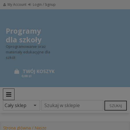
Skip
My Account
Login / Signup
to
content
Programy
dla szkoły
Oprogramowanie oraz
materiały edukacyjne dla
szkół
0,00 zł
PRIMARY MENU
SZUKAJ
Strona główna
/
Nasze