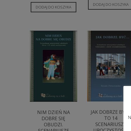
DODAJ DO KOSZYKA
DODAJ DO KOSZYKA
JAK DOBRZE BYĆ…
NIM DZIEŃ NA
N
TO 14
DOBRE SIĘ
SCENARIUSZY
OBUDZI.
UROCZYSTOŚCI
SCENARIUSZE