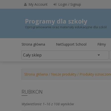
Skip
My Account
Login / Signup
to
content
Programy dla szkoły
Oprogramowanie oraz materiały edukacyjne dla szkół
Strona główna
NetSupport School
Filmy
Strona główna
/
Nasze produkty
/ Produkty oznaczon
RUBIKON
Posortowane
Wyświetlanie 1–16 z 108 wyników
według