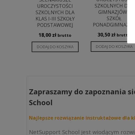
SZKOLNYCH DLA
UROCZYSTOŚCI
GIMNAZJÓW I
SZKOLNYCH DLA
SZKÓŁ
KLAS I-III SZKOŁY
PONADGIMNAZJA
PODSTAWOWEJ
30,50
zł
18,00
zł
brutto
brutto
DODAJ DO KOSZYKA
DODAJ DO KOSZYKA
Zapraszamy do zapoznania si
School
Najlepsze rozwiązanie instruktażowe dla kl
NetSupport School jest wiodącym rozw