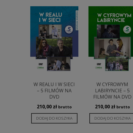
W REALU I W SIECI
W CYFROWYM
– 5 FILMÓW NA
LABIRYNCIE – 5
DVD
FILMÓW NA DVD
210,00
zł
210,00
zł
brutto
brutto
DODAJ DO KOSZYKA
DODAJ DO KOSZYKA