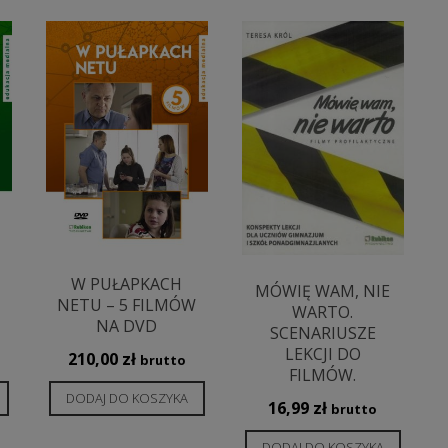
W PUŁAPKACH
MÓWIĘ WAM, NIE
NETU – 5 FILMÓW
WARTO.
NA DVD
SCENARIUSZE
LEKCJI DO
210,00
zł
brutto
FILMÓW.
DODAJ DO KOSZYKA
16,99
zł
brutto
DODAJ DO KOSZYKA