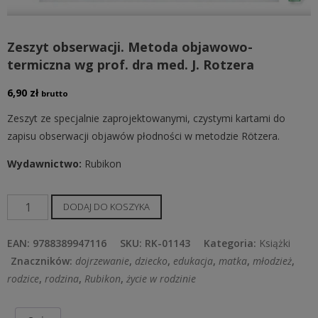
Zeszyt obserwacji. Metoda objawowo-
termiczna wg prof. dra med. J. Rotzera
6,90
zł
brutto
Zeszyt ze specjalnie zaprojektowanymi, czystymi kartami do
zapisu obserwacji objawów płodności w metodzie Rötzera.
Wydawnictwo
:
Rubikon
ilość
DODAJ DO KOSZYKA
Zeszyt
obserwacji.
EAN:
9788389947116
SKU:
RK-01143
Kategoria:
Książki
Metoda
Znaczników:
dojrzewanie
,
dziecko
,
edukacja
,
matka
,
młodzież
,
objawowo-
rodzice
,
rodzina
,
Rubikon
,
życie w rodzinie
termiczna
wg