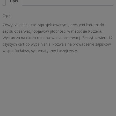
Opis
prof.
dra
Opis
med.
J.
Zeszyt ze specjalnie zaprojektowanymi, czystymi kartami do
Rotzera
zapisu obserwacji objawów płodności w metodzie Rötzera.
Wystarcza na około rok notowania obserwacji. Zeszyt zawiera 12
czystych kart do wypełnienia. Pozwala na prowadzenie zapisków
w sposób łatwy, systematyczny i przejrzysty.