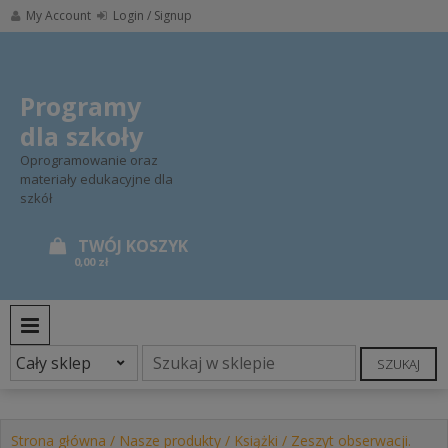
Skip
My Account
Login / Signup
to
content
Programy
dla szkoły
Oprogramowanie oraz
materiały edukacyjne dla
szkół
0,00 zł
PRIMARY MENU
SZUKAJ
Strona główna
/
Nasze produkty
/
Książki
/ Zeszyt obserwacji.