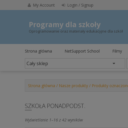
Skip
My Account
Login / Signup
to
content
Programy dla szkoły
Oprogramowanie oraz materiały edukacyjne dla szkół
Strona główna
NetSupport School
Filmy
Strona główna
/
Nasze produkty
/ Produkty oznaczone
SZKOŁA PONADPODST.
Posortowane
Wyświetlanie 1–16 z 42 wyników
według