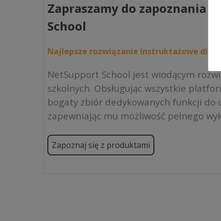
Zapraszamy do zapoznania si
School
Najlepsze rozwiązanie instruktażowe dla kl
NetSupport School jest wiodącym rozw
szkolnych. Obsługując wszystkie platfo
bogaty zbiór dedykowanych funkcji do o
zapewniając mu możliwość pełnego wyk
Zapoznaj się z produktami