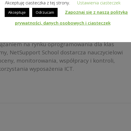
Akceptuję ciasteczka z tej strony.
Ustawienia ciasteczek
ę z ofertą produktów Netsupport
Zapoznaj się z naszą polityką
Akceptuje
Odrzucam
prywatności, danych osobowych i ciasteczek
asy XXI wieku.
iązaniem na rynku oprogramowania dla klas
rmy, NetSupport School dostarcza nauczycielowi
ceny, monitorowania, współpracy i kontroli,
orzystania wyposażenia ICT.