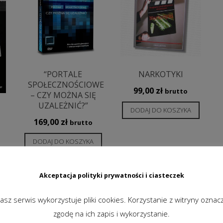
“PORTALE
NARKOTYKI
SPOŁECZNOŚCIOWE
99,00
zł
brutto
– CZY MOŻNA SIĘ
UZALEŻNIĆ?”
DODAJ DO KOSZYKA
169,00
zł
brutto
DODAJ DO KOSZYKA
Akceptacja polityki prywatności i ciasteczek
1
2
3
→
asz serwis wykorzystuje pliki cookies. Korzystanie z witryny oznac
zgodę na ich zapis i wykorzystanie.