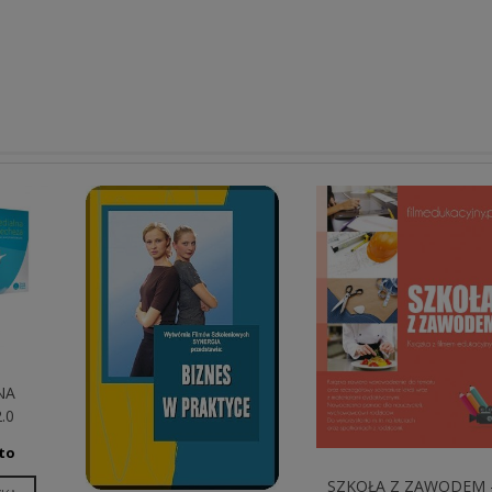
NA
.0
to
SZKOŁA Z ZAWODEM 