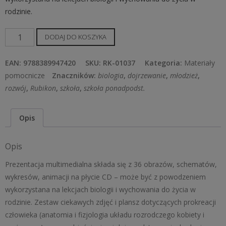
rodzinie.
ilość
DODAJ DO KOSZYKA
Płodność
człowieka.
EAN:
9788389947420
SKU:
RK-01037
Kategoria:
Materiały
Podstawy
pomocnicze
Znaczników:
biologia
,
dojrzewanie
,
młodzież
,
biomedyczne.
rozwój
,
Rubikon
,
szkoła
,
szkoła ponadpodst.
Prezentacja
multimedialna
Opis
Opis
Prezentacja multimedialna składa się z 36 obrazów, schematów,
wykresów, animacji na płycie CD – może być z powodzeniem
wykorzystana na lekcjach biologii i wychowania do życia w
rodzinie. Zestaw ciekawych zdjęć i plansz dotyczących prokreacji
człowieka (anatomia i fizjologia układu rozrodczego kobiety i