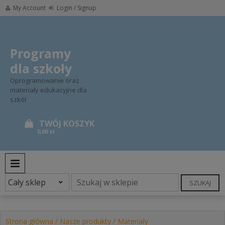
Skip
My Account
Login / Signup
to
content
Programy
dla szkoły
Oprogramowanie oraz
materiały edukacyjne dla
szkół
0,00 zł
PRIMARY MENU
SZUKAJ
Strona główna
/
Nasze produkty
/
Materiały