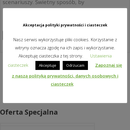
scenariuszy. Świetny sposób, by
zapewnić ciągłość nauczania –
dla uczniów i dla nauczycieli!
Akceptacja polityki prywatności i ciasteczek
Zapoznaj się z produktem
Nasz serwis wykorzystuje pliki cookies. Korzystanie z
witryny oznacza zgodę na ich zapis i wykorzystanie.
Akceptuję ciasteczka z tej strony.
Ustawienia
ciasteczek
Zapoznaj się
Akceptuje
Odrzucam
z naszą polityką prywatności, danych osobowych i
ciasteczek
Oferta Specjalna