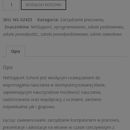
ilość
DODAJ DO KOSZYKA
NetSupport
School
SKU:
NS-02423
Kategoria:
Zarządzanie pracownią
–
Znaczników:
NetSupport
,
oprogramowanie
,
szkoła podstawowa
,
aktualizacja
szkoła ponadpodst.
,
szkoła ponadpodstawowa
,
szkoła zawodowa
licencji
do
Opis
bieżącej
wersji
Opis
+
roczny
NetSupport School jest wiodącym rozwiązaniem do
pakiet
wspomagania nauczania w skomputeryzowanej klasie,
serwisowy
zapewniającym nauczycielowi możliwość nauczania,
nadzorowania oraz współpracy z uczniami, zarówno
indywidualnie jak i grupowo.
Łącząc zaawansowane zarządzanie komputerami w pracowni,
prezentacje i adnotacje na ekranie w czasie rzeczywistym z