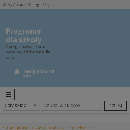
Skip
My Account
Login / Signup
to
content
Programy
dla szkoły
Oprogramowanie oraz
materiały edukacyjne dla
szkół
0,00 zł
PRIMARY MENU
SZUKAJ
Strona główna
/
Nasze produkty
/
Zarządzanie