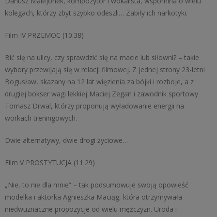
Dariusz Malejonek, kompozytor i wokalista, wspomina o wielu
kolegach, którzy zbyt szybko odeszli… Zabiły ich narkotyki.
Film IV PRZEMOC (10.38)
Bić się na ulicy, czy sprawdzić się na macie lub siłowni? – takie
wybory przewijają się w relacji filmowej. Z jednej strony 23-letni
Bogusław, skazany na 12 lat więzienia za bójki i rozboje, a z
drugiej bokser wagi lekkiej Maciej Zegan i zawodnik sportowy
Tomasz Drwal, którzy proponują wyładowanie energii na
workach treningowych.
Dwie alternatywy, dwie drogi życiowe…
Film V PROSTYTUCJA (11.29)
„Nie, to nie dla mnie” – tak podsumowuje swoją opowieść
modelka i aktorka Agnieszka Maciąg, która otrzymywała
niedwuznaczne propozycje od wielu mężczyzn. Uroda i