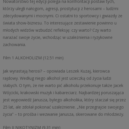
Nowatorstwo tej edycji polega na konfrontacji postaw tych,
którzy ulegli nałogom, agresji, prostytucji z herosami – ludźmi
zdecydowanymi i mocnymi. Ci ostatni to sportowcy i gwiazdy ze
świata show-biznesu. To interesujące zestawienie powinno u
młodych widzów wzbudzić refleksję: czy warto? Czy warto
narażać swoje życie, wchodząc w uzależnienia i ryzykowne
zachowania.
Film 1 ALKOHOLIZM (12.51 min)
Jak wyrastają herosi? – opowiada Leszek Kuzaj, kierowca
rajdowy. Według niego alkohol jest ucieczką od życia ludzi
słabych. O tym, że nie warto pić alkoholu przekonuje także Jacek
Wójcicki, krakowski muzyk i kabareciarz. Najbardziej poruszająca
jest wypowiedź Janusza, byłego alkoholika, który staczał się przez
25 lat, ale zdołał pokonać uzależnienie. „Nie przegrajcie swojego
życia” – to prośba i wezwanie Janusza, skierowane do młodzieży.
Film II NIKOTYNIZM (9.31 min)