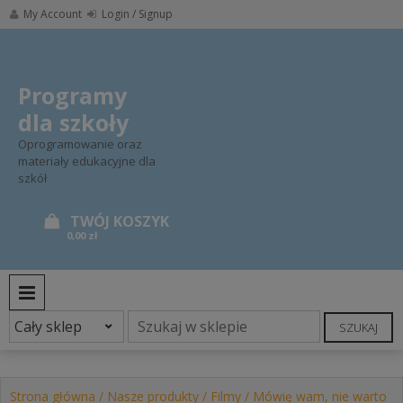
Skip
My Account
Login / Signup
to
content
Programy
dla szkoły
Oprogramowanie oraz
materiały edukacyjne dla
szkół
0,00 zł
PRIMARY MENU
SZUKAJ
Strona główna
/
Nasze produkty
/
Filmy
/ Mówię wam, nie warto