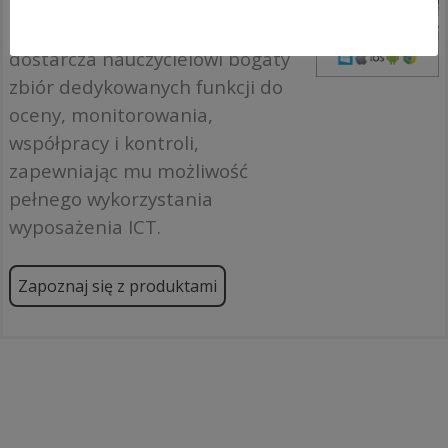
szkolnych. Obsługując wszystkie
platformy, NetSupport School
dostarcza nauczycielowi bogaty
zbiór dedykowanych funkcji do
oceny, monitorowania,
współpracy i kontroli,
zapewniając mu możliwość
pełnego wykorzystania
wyposażenia ICT.
Zapoznaj się z produktami