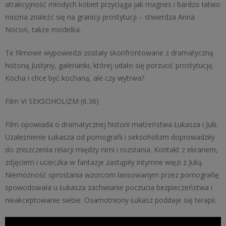
atrakcyjność młodych kobiet przyciąga jak magnes i bardzo łatwo
można znaleźć się na granicy prostytucji – stwierdza Anna
Nocoń, także modelka.
Te filmowe wypowiedzi zostały skonfrontowane z dramatyczną
historią Justyny, galerianki, której udało się porzucić prostytucję.
Kocha i chce być kochaną, ale czy wytrwa?
Film VI SEKSOHOLIZM (6.36)
Film opowiada o dramatycznej historii małżeństwa Łukasza i Julii.
Uzależnienie Łukasza od pornografii i seksoholizm doprowadziły
do zniszczenia relacji między nimi i rozstania. Kontakt z ekranem,
zdjęciem i ucieczka w fantazje zastąpiły intymne więzi z Julią.
Niemożność sprostania wzorcom lansowanym przez pornografię
spowodowała u Łukasza zachwianie poczucia bezpieczeństwa i
nieakceptowanie siebie. Osamotniony Łukasz poddaje się terapii.