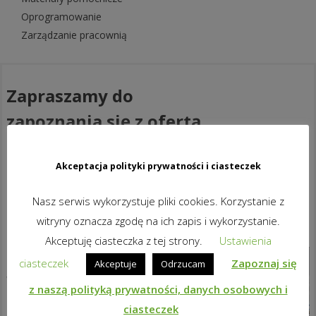
Oprogramowanie
Zarządzanie pracownią
Zapraszamy do
zapoznania się z ofertą
produktów Netsupport
School
Akceptacja polityki prywatności i ciasteczek
Nasz serwis wykorzystuje pliki cookies. Korzystanie z
Najlepsze rozwiązanie
witryny oznacza zgodę na ich zapis i wykorzystanie.
instruktażowe dla klasy XXI wieku.
Akceptuję ciasteczka z tej strony.
Ustawienia
NetSupport School jest
ciasteczek
Zapoznaj się
Akceptuje
Odrzucam
wiodącym rozwiązaniem na
z naszą polityką prywatności, danych osobowych i
rynku oprogramowania dla klas
ciasteczek