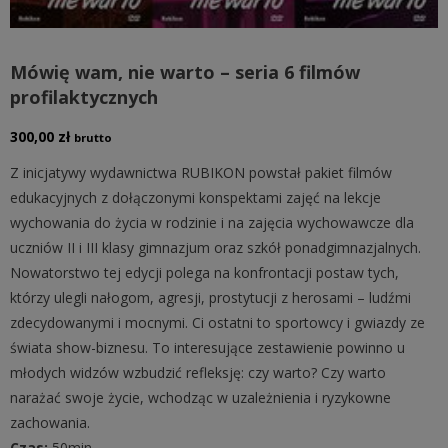
Mówię wam, nie warto – seria 6 filmów
profilaktycznych
300,00
zł
brutto
Z inicjatywy wydawnictwa RUBIKON powstał pakiet filmów
edukacyjnych z dołączonymi konspektami zajęć na lekcje
wychowania do życia w rodzinie i na zajęcia wychowawcze dla
uczniów II i III klasy gimnazjum oraz szkół ponadgimnazjalnych.
Nowatorstwo tej edycji polega na konfrontacji postaw tych,
którzy ulegli nałogom, agresji, prostytucji z herosami – ludźmi
zdecydowanymi i mocnymi. Ci ostatni to sportowcy i gwiazdy ze
świata show-biznesu. To interesujące zestawienie powinno u
młodych widzów wzbudzić refleksję: czy warto? Czy warto
narażać swoje życie, wchodząc w uzależnienia i ryzykowne
zachowania.
Czas:
50min