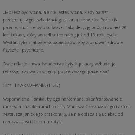
„Możesz być wolna, ale nie jesteś wolna, kiedy palisz” –
przekonuje Agnieszka Maciąg, aktorka i modelka. Porzuciła
palenie, choć nie było to łatwe. Taką decyzję podjął również 20-
leni Łukasz, który wszedł w ten nałóg już od 13. roku życia.
Wystarczyło 7 lat palenia papierosów, aby zrujnować zdrowie
fizyczne i psychiczne.
Dwie relacje – dwa świadectwa byłych palaczy wzbudzają
refleksję, czy warto sięgnąć po pierwszego papierosa?
Film III NARKOMANIA (11.40)
Wspomnienia Tomka, byłego narkomana, skonfrontowane z
mocnymi charakterami hokeisty Mariusza Czerkawskiego i aktora
Mateusza Janickiego przekonują, że nie opłaca się uciekać od
rzeczywistości i brać narkotyki.