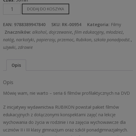
ilość
DODAJ DO KOSZYKA
Mówię
wam,
EAN:
9788389947840
SKU:
RK-00954
Kategoria:
Filmy
nie
Znaczników:
alkohol
,
dojrzewanie
,
film edukacyjny
,
młodzież
,
warto
nałóg
,
narkotyki
,
papierosy
,
przemoc
,
Rubikon
,
szkoła ponadpodst.
,
–
używki
,
zdrowie
seria
6
Opis
filmów
profilaktycznych
Opis
Mówię wam, nie warto – seria 6 filmów profilaktycznych na DVD
Z inicjatywy wydawnictwa RUBIKON powstał pakiet filmów
edukacyjnych z dołączonymi konspektami zajęć na lekcje
wychowania do życia w rodzinie i na zajęcia wychowawcze dla
uczniów II i III klasy gimnazjum oraz szkół ponadgimnazjalnych.