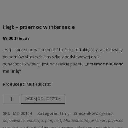
Hejt – przemoc w internecie
89,00
zł
brutto
„Hejt – przemoc w internecie” to film profilaktyczny, adresowany
do uczniów starszych klas szkoły podstawowej oraz
ponadpodstawowej. Jest on częścią pakietu
„Przemoc niejedno
ma imię”
Producent
: Multieducatio
ilość
DODAJ DO KOSZYKA
Hejt
–
SKU:
ME-00114
Kategoria:
Filmy
Znaczników:
agresja
,
przemoc
dojrzewanie
,
edukacja
,
film
,
hejt
,
Multieducatio
,
przemoc
,
przemoc
w
psychiczna
,
rozwój
,
szkoła podstawowa
,
szkoła ponadpodstawowa
,