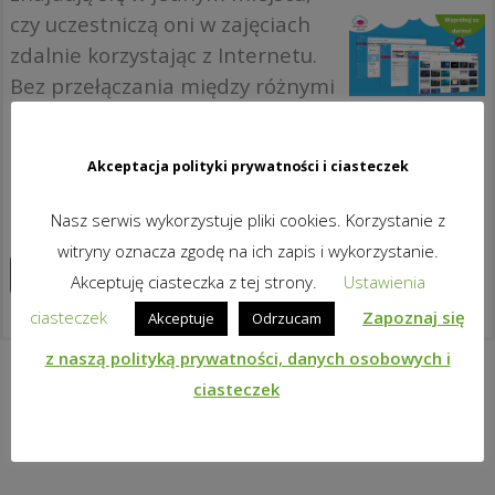
czy uczestniczą oni w zajęciach
zdalnie korzystając z Internetu.
Bez przełączania między różnymi
rozwiązaniami dla różnych
scenariuszy. Świetny sposób, by
Akceptacja polityki prywatności i ciasteczek
zapewnić ciągłość nauczania –
dla uczniów i dla nauczycieli!
Nasz serwis wykorzystuje pliki cookies. Korzystanie z
witryny oznacza zgodę na ich zapis i wykorzystanie.
Zapoznaj się z produktem
Akceptuję ciasteczka z tej strony.
Ustawienia
ciasteczek
Zapoznaj się
Akceptuje
Odrzucam
z naszą polityką prywatności, danych osobowych i
ciasteczek