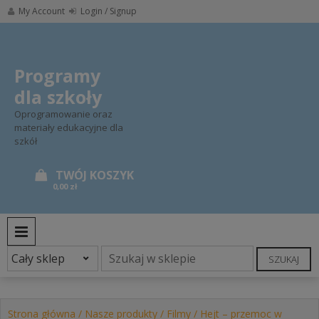
Skip
My Account
Login / Signup
to
content
Programy
dla szkoły
Oprogramowanie oraz
materiały edukacyjne dla
szkół
0,00 zł
PRIMARY MENU
SZUKAJ
Strona główna
/
Nasze produkty
/
Filmy
/ Hejt – przemoc w