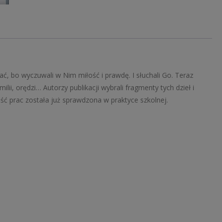
Pawła
II
(LO)
ać, bo wyczuwali w Nim miłość i prawdę. I słuchali Go. Teraz
milii, orędzi… Autorzy publikacji wybrali fragmenty tych dzieł i
ć prac została już sprawdzona w praktyce szkolnej.