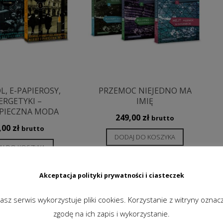
, E-PAPIEROSY,
PRZEMOC NIEJEDNO MA
ERGETYKI –
IMIĘ
PIECZNA MODA
249,00
zł
brutto
,00
zł
brutto
DODAJ DO KOSZYKA
J DO KOSZYKA
Akceptacja polityki prywatności i ciasteczek
asz serwis wykorzystuje pliki cookies. Korzystanie z witryny oznac
zgodę na ich zapis i wykorzystanie.