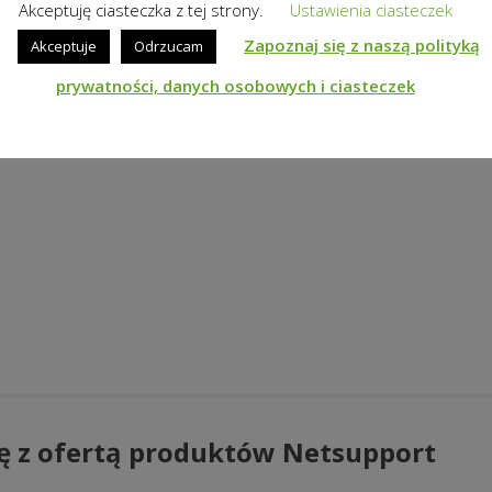
Akceptuję ciasteczka z tej strony.
Ustawienia ciasteczek
Zapoznaj się z naszą polityką
Akceptuje
Odrzucam
prywatności, danych osobowych i ciasteczek
ę z ofertą produktów Netsupport