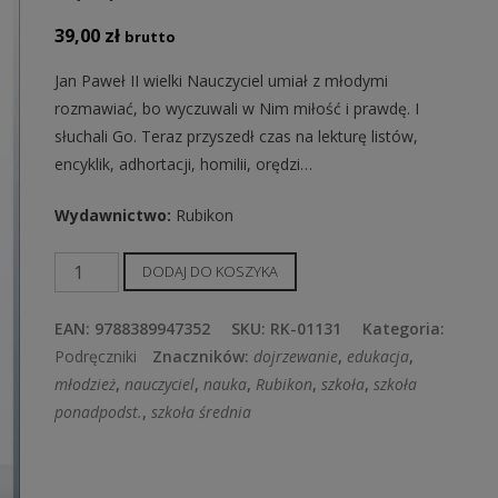
39,00
zł
brutto
Jan Paweł II wielki Nauczyciel umiał z młodymi
rozmawiać, bo wyczuwali w Nim miłość i prawdę. I
słuchali Go. Teraz przyszedł czas na lekturę listów,
encyklik, adhortacji, homilii, orędzi…
Wydawnictwo
:
Rubikon
ilość
DODAJ DO KOSZYKA
Szukałem
Was...
EAN:
9788389947352
SKU:
RK-01131
Kategoria:
Scenariusze
Podręczniki
Znaczników:
dojrzewanie
,
edukacja
,
lekcji
młodzież
,
nauczyciel
,
nauka
,
Rubikon
,
szkoła
,
szkoła
wychowawczych
ponadpodst.
,
szkoła średnia
dla
pokolenia
Jana