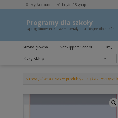
Skip
My Account
Login / Signup
to
content
Programy dla szkoły
Oprogramowanie oraz materiały edukacyjne dla szkół
Strona główna
NetSupport School
Filmy
Strona główna
/
Nasze produkty
/
Książki
/
Podręcznik