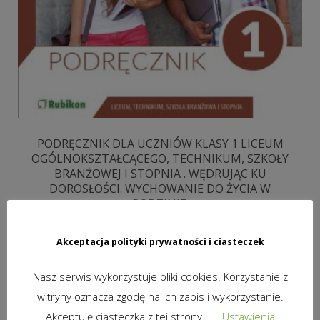
PODRĘCZNIK DLA UCZNIÓW KLASY 1 LICEUM
OGÓLNOKSZTAŁCĄCEGO, TECHNIKUM, SZKOŁY
BRANŻOWEJ I STOPNIA . WĘDRUJĄC KU
DOROSŁOŚCI. WYCHOWANIE DO ŻYCIA W
RODZINIE.
33,00
zł
brutto
Akceptacja polityki prywatności i ciasteczek
DODAJ DO KOSZYKA
Nasz serwis wykorzystuje pliki cookies. Korzystanie z
witryny oznacza zgodę na ich zapis i wykorzystanie.
Akceptuję ciasteczka z tej strony.
Ustawienia