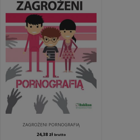
ZAGROŻENI PORNOGRAFIĄ
24,38
zł
brutto