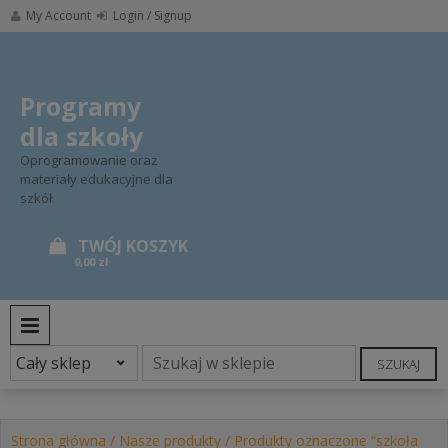
Skip
My Account
Login / Signup
to
content
Programy
dla szkoły
Oprogramowanie oraz
materiały edukacyjne dla
szkół
0,00 zł
PRIMARY MENU
SZUKAJ
Strona główna
/
Nasze produkty
/ Produkty oznaczone “szkoła