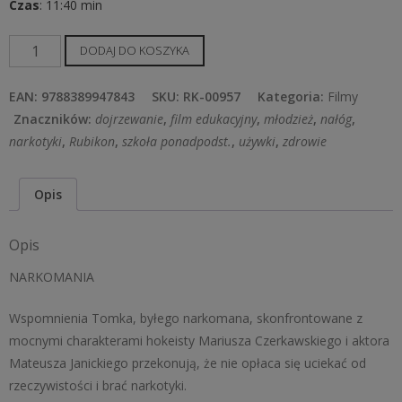
Czas
: 11:40 min
ilość
DODAJ DO KOSZYKA
NARKOMANIA
EAN:
9788389947843
SKU:
RK-00957
Kategoria:
Filmy
Znaczników:
dojrzewanie
,
film edukacyjny
,
młodzież
,
nałóg
,
narkotyki
,
Rubikon
,
szkoła ponadpodst.
,
używki
,
zdrowie
Opis
Opis
NARKOMANIA
Wspomnienia Tomka, byłego narkomana, skonfrontowane z
mocnymi charakterami hokeisty Mariusza Czerkawskiego i aktora
Mateusza Janickiego przekonują, że nie opłaca się uciekać od
rzeczywistości i brać narkotyki.