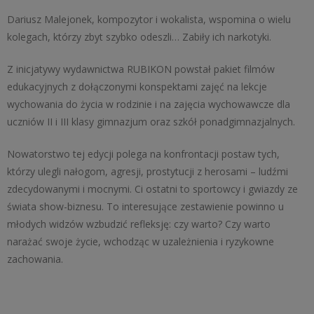
Dariusz Malejonek, kompozytor i wokalista, wspomina o wielu
kolegach, którzy zbyt szybko odeszli… Zabiły ich narkotyki.
Z inicjatywy wydawnictwa RUBIKON powstał pakiet filmów
edukacyjnych z dołączonymi konspektami zajęć na lekcje
wychowania do życia w rodzinie i na zajęcia wychowawcze dla
uczniów II i III klasy gimnazjum oraz szkół ponadgimnazjalnych.
Nowatorstwo tej edycji polega na konfrontacji postaw tych,
którzy ulegli nałogom, agresji, prostytucji z herosami – ludźmi
zdecydowanymi i mocnymi. Ci ostatni to sportowcy i gwiazdy ze
świata show-biznesu. To interesujące zestawienie powinno u
młodych widzów wzbudzić refleksję: czy warto? Czy warto
narażać swoje życie, wchodząc w uzależnienia i ryzykowne
zachowania.