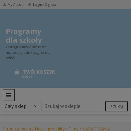
Skip
My Account
Login / Signup
to
content
Programy
dla szkoły
Oprogramowanie oraz
materiały edukacyjne dla
szkół
0,00 zł
PRIMARY MENU
SZUKAJ
Strona główna
/
Nasze produkty
/
Filmy
/ NARKOMANIA