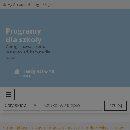
Skip
My Account
Login / Signup
to
content
Programy
dla szkoły
Oprogramowanie oraz
materiały edukacyjne dla
szkół
0,00 zł
PRIMARY MENU
SZUKAJ
Strona główna
/
Nasze produkty
/
Książki
/
Podręczniki
/ Zdrowo