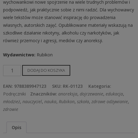
wychowankowi nowe spojrzenie na wiele trudnych problemów i
podpowiedź, jak praktycznie sobie z nimi radzić. Dla wychowawcy
wiele tekstów może stanowić inspirację do prowadzenia
własnych, autorskich zajęć. Opublikowane materiały wskazują na
szkodliwe działanie nikotyny, alkoholu czy narkotyków, jak
również przemocy i agresji, mediów czy anoreksji.
Wydawnictwo
:
Rubikon
ilość
DODAJ DO KOSZYKA
Zdrowo
żyć,
EAN:
9788389947123
SKU:
RK-01123
Kategoria:
pięknie
Podręczniki
Znaczników:
anoreksja
,
dojrzewanie
,
edukacja
,
żyć.
młodzież
,
nauczyciel
,
nauka
,
Rubikon
,
szkoła
,
zdrowe odżywianie
,
Scenariusze
zdrowie
profilaktyczne
szkoła
Opis
podstawowa
i