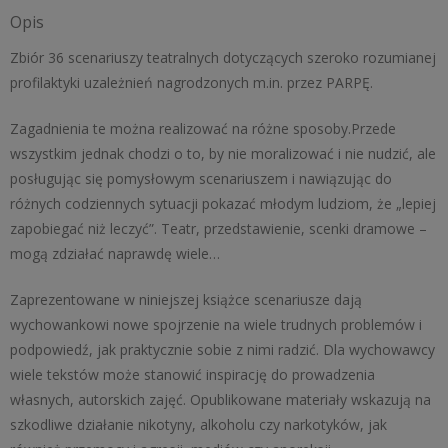
Opis
gimnazjum
Zbiór 36 scenariuszy teatralnych dotyczących szeroko rozumianej
profilaktyki uzależnień nagrodzonych m.in. przez PARPĘ.
Zagadnienia te można realizować na różne sposoby.Przede
wszystkim jednak chodzi o to, by nie moralizować i nie nudzić, ale
posługując się pomysłowym scenariuszem i nawiązując do
różnych codziennych sytuacji pokazać młodym ludziom, że „lepiej
zapobiegać niż leczyć”. Teatr, przedstawienie, scenki dramowe –
mogą zdziałać naprawdę wiele…
Zaprezentowane w niniejszej książce scenariusze dają
wychowankowi nowe spojrzenie na wiele trudnych problemów i
podpowiedź, jak praktycznie sobie z nimi radzić. Dla wychowawcy
wiele tekstów może stanowić inspirację do prowadzenia
własnych, autorskich zajęć. Opublikowane materiały wskazują na
szkodliwe działanie nikotyny, alkoholu czy narkotyków, jak