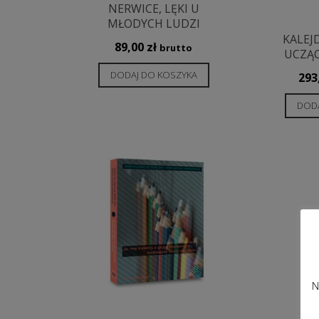
NERWICE, LĘKI U
MŁODYCH LUDZI
KALEJ
89,00
zł
brutto
UCZĄ
DODAJ DO KOSZYKA
293
DODA
N