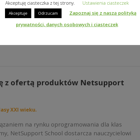
Akceptuję ciasteczka z tej strony.
Ustawienia ciasteczek
Zapoznaj się z naszą polityką
Akceptuje
Odrzucam
prywatności, danych osobowych i ciasteczek
ę z ofertą produktów Netsupport
asy XXI wieku.
iązaniem na rynku oprogramowania dla klas
rmy, NetSupport School dostarcza nauczycielowi