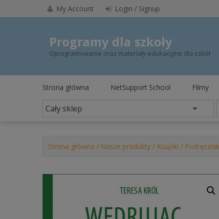
Skip
My Account
Login / Signup
to
content
Programy dla szkoły
Oprogramowanie oraz materiały edukacyjne dla szkół
Strona główna
NetSupport School
Filmy
Strona główna
/
Nasze produkty
/
Książki
/
Podręcznik