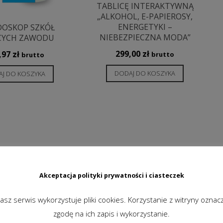
TABLICĘ INTERAKTYWNĄ
„ALKOHOL, E-PAPIEROSY,
ENERGETYKI –
DOSKOP SZKÓŁ
NIEBEZPIECZNA MODA”
CYCH ZAWODU
299,00
zł
,97
zł
brutto
brutto
DODAJ DO KOSZYKA
J DO KOSZYKA
Akceptacja polityki prywatności i ciasteczek
asz serwis wykorzystuje pliki cookies. Korzystanie z witryny oznac
zgodę na ich zapis i wykorzystanie.