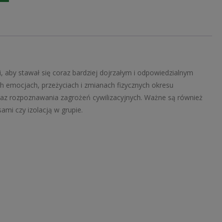
podstawowej.
Wędrując
ku
dorosłości.
Wychowanie
do
aby stawał się coraz bardziej dojrzałym i odpowiedzialnym
życia
h emocjach, przeżyciach i zmianach fizycznych okresu
w
oraz rozpoznawania zagrożeń cywilizacyjnych. Ważne są również
rodzinie.
mi czy izolacją w grupie.