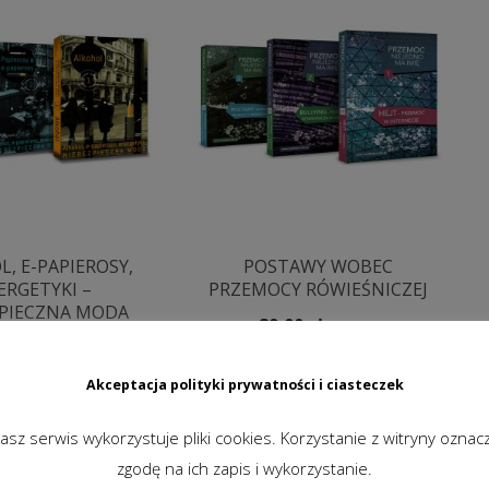
, E-PAPIEROSY,
POSTAWY WOBEC
ERGETYKI –
PRZEMOCY RÓWIEŚNICZEJ
PIECZNA MODA
89,00
zł
brutto
,00
zł
brutto
DODAJ DO KOSZYKA
Akceptacja polityki prywatności i ciasteczek
J DO KOSZYKA
asz serwis wykorzystuje pliki cookies. Korzystanie z witryny oznac
zgodę na ich zapis i wykorzystanie.