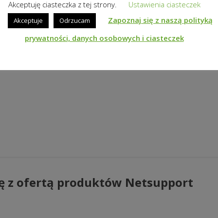
Akceptuję ciasteczka z tej strony.
Ustawienia ciasteczek
Zapoznaj się z naszą polityką
Akceptuje
Odrzucam
prywatności, danych osobowych i ciasteczek
ę z ofertą produktów Netsupport