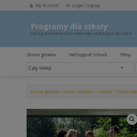
Skip
My Account
Login / Signup
to
content
Programy dla szkoły
Oprogramowanie oraz materiały edukacyjne dla szkół
Strona główna
NetSupport School
Filmy
Strona główna
/
Nasze produkty
/
Książki
/
Podręcznik