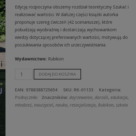
Edycję rozpoczyna obszerny rozdział teoretyczny Szukać i
realizować wartości. W dalszej części książki autorka
proponuje szereg ćwiczeń (42 scenariusze), które
pobudzają wyobraźnię i dostarczają wychowankom
wiedzy dotyczącej preferowanych wartości, motywują do
poszukiwania sposobów ich urzeczywistniania.
Wydawnictwo
:
Rubikon
ilość
DODAJ DO KOSZYKA
W
poszukiwaniu
EAN:
9788388725654
SKU:
RK-01133
Kategoria:
wartości
Podręczniki
Znaczników:
dojrzewanie
,
dorośli
,
edukacja
,
cz.
młodzież
,
nauczyciel
,
nauka
,
resocjalizacja
,
Rubikon
,
szkoła
I
Ja-
Ty