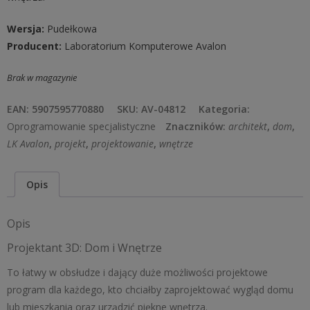
Wersja:
Pudełkowa
Producent:
Laboratorium Komputerowe Avalon
Brak w magazynie
EAN:
5907595770880
SKU:
AV-04812
Kategoria:
Oprogramowanie specjalistyczne
Znaczników:
architekt
,
dom
,
LK Avalon
,
projekt
,
projektowanie
,
wnętrze
Opis
Opis
Projektant 3D: Dom i Wnętrze
To łatwy w obsłudze i dający duże możliwości projektowe
program dla każdego, kto chciałby zaprojektować wygląd domu
lub mieszkania oraz urządzić piękne wnętrza.