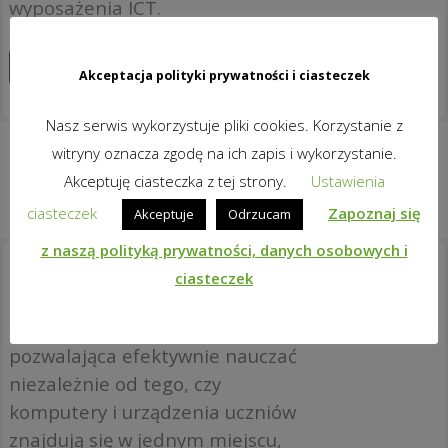
wyposażenia ICT.
Zapoznaj się z produktami
Akceptacja polityki prywatności i ciasteczek
Nasz serwis wykorzystuje pliki cookies. Korzystanie z
witryny oznacza zgodę na ich zapis i wykorzystanie.
Akceptuję ciasteczka z tej strony.
Ustawienia
ciasteczek
Zapoznaj się
Akceptuje
Odrzucam
z naszą polityką prywatności, danych osobowych i
ciasteczek
Co to jest classroom.cloud?
To idealna platforma w chmurze
pozwalająca efektywnie nauczać
niezależnie od tego, czy
komputery i urządzenia uczniów
znajdują się w jednym miejscu,