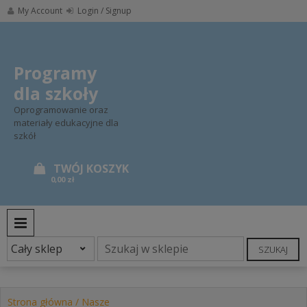
Skip
My Account
Login / Signup
to
content
Programy
dla szkoły
Oprogramowanie oraz
materiały edukacyjne dla
szkół
0,00 zł
PRIMARY MENU
SZUKAJ
Strona główna
/
Nasze