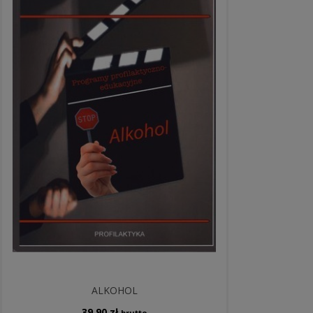
ALKOHOL
39,90
zł
brutto