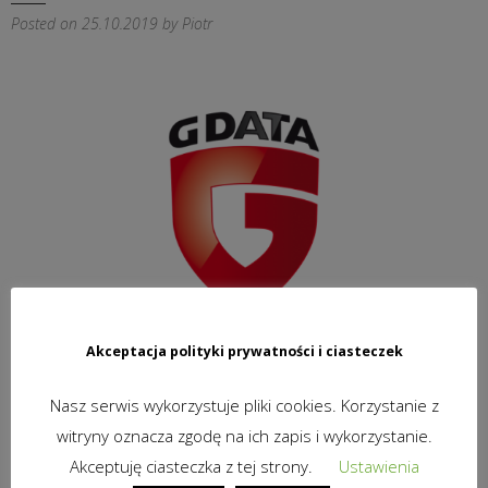
Posted on
25.10.2019
by
Piotr
Akceptacja polityki prywatności i ciasteczek
Nasz serwis wykorzystuje pliki cookies. Korzystanie z
Nawigacja
witryny oznacza zgodę na ich zapis i wykorzystanie.
Multieducatio
EiSystem
Akceptuję ciasteczka z tej strony.
Ustawienia
wpisu