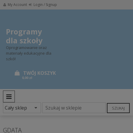
Skip
My Account
Login / Signup
to
content
Programy
dla szkoły
Oprogramowanie oraz
materiały edukacyjne dla
szkół
0,00 zł
PRIMARY MENU
SZUKAJ
GDATA