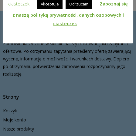
ciasteczek
Zapoznaj się
Akceptuje
Odrzucam
z naszą polityką prywatności, danych osobowych i
ciasteczek
Sklep przeznaczony jest dla placówek edukacyjnych i nauczycieli.
Dostarczamy oprogramowanie oraz inne materiały edukacyjne.
Zamówienia złożone w sklepie należy traktować jako zapytania
ofertowe. Po otrzymaniu zapytania prześlemy ofertę zawierającą
wycenę, informację o możliwości i warunkach dostawy. Dopiero
po otrzymaniu potwierdzenia zamówienia rozpoczynamy jego
realizację.
Strony
Koszyk
Moje konto
Nasze produkty