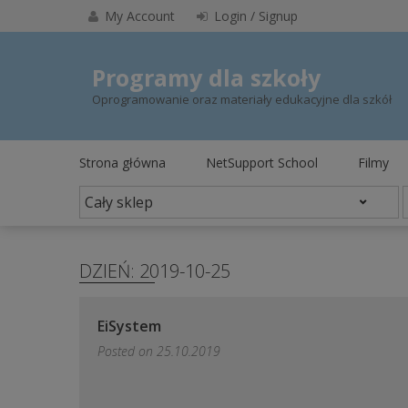
Skip
My Account
Login / Signup
to
content
Programy dla szkoły
Oprogramowanie oraz materiały edukacyjne dla szkół
Strona główna
NetSupport School
Filmy
DZIEŃ:
2019-10-25
EiSystem
Posted on
25.10.2019