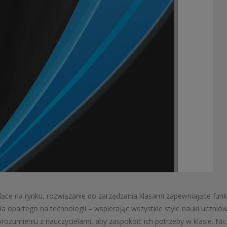
ące na rynku, rozwiązanie do zarządzania klasami zapewniające funk
 opartego na technologii – wspierając wszystkie style nauki uczni
rozumieniu z nauczycielami, aby zaspokoić ich potrzeby w klasie. Nic