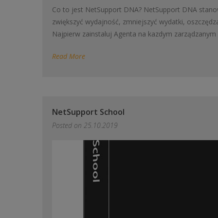
Co to jest NetSupport DNA? NetSupport DNA stanowi
zwiększyć wydajność, zmniejszyć wydatki, oszczędza
Najpierw zainstaluj Agenta na kazdym zarządzanym 
Read More
NetSupport School
Posted on
25.10.2019