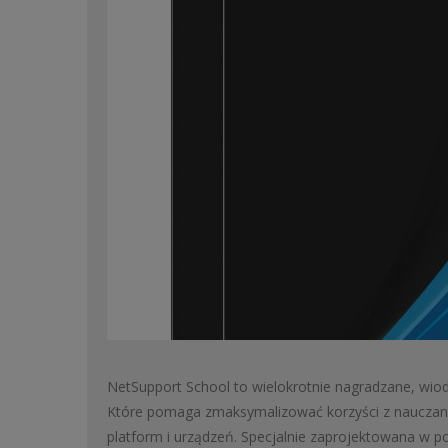
NetSupport School to wielokrotnie nagradzane, wiod
Które pomaga zmaksymalizować korzyści z nauczania
platform i urządzeń. Specjalnie zaprojektowana w po