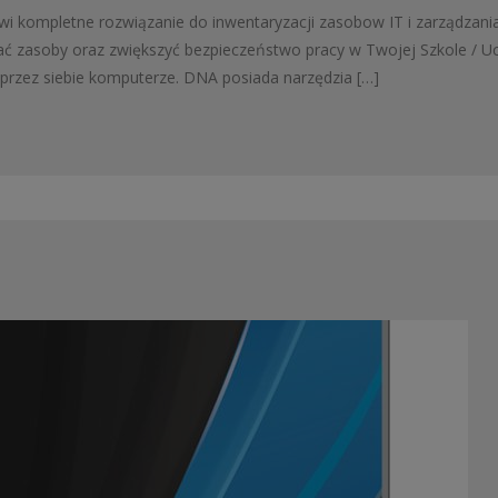
 kompletne rozwiązanie do inwentaryzacji zasobow IT i zarządzani
ć zasoby oraz zwiększyć bezpieczeństwo pracy w Twojej Szkole / Uc
przez siebie komputerze. DNA posiada narzędzia […]