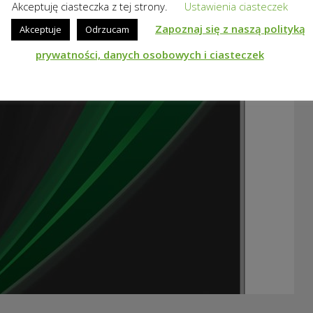
Akceptuję ciasteczka z tej strony.
Ustawienia ciasteczek
Zapoznaj się z naszą polityką
Akceptuje
Odrzucam
prywatności, danych osobowych i ciasteczek