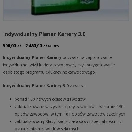
Indywidualny Planer Kariery 3.0
Zakres
500,00
zł
–
2 460,00
zł
brutto
cen:
Indywidualny Planer Kariery
pozwala na zaplanowanie
od
indywidualnej wizji kariery zawodowej, czyli przygotowanie
500,00 zł
osobistego programu edukacyjno-zawodowego.
do
2
Indywidualny Planer Kariery 3.0
zawiera:
460,00 zł
ponad 100 nowych opisów zawodów
zaktualizowane wszystkie opisy zawodów – w sumie 630
opisów zawodów, w tym 161 opisów zawodów szkolnych
zaktualizowaną Klasyfikację Zawodów i Specjalności – z
oznaczeniem zawodów szkolnych