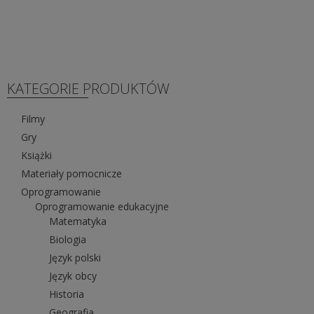
267,00 zł
ma
do
wiele
667,00 zł
wariantów.
Opcje
można
KATEGORIE PRODUKTÓW
wybrać
na
Filmy
stronie
Gry
produktu
Książki
Materiały pomocnicze
Oprogramowanie
Oprogramowanie edukacyjne
Matematyka
Biologia
Język polski
Język obcy
Historia
Geografia