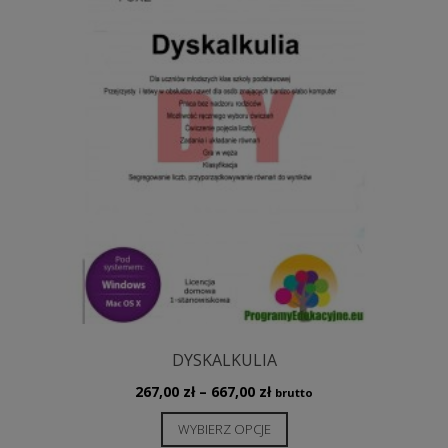
na
stronie
produktu
DYSKALKULIA
Zakres
267,00
zł
–
667,00
zł
brutto
cen:
Ten
WYBIERZ OPCJE
od
produkt