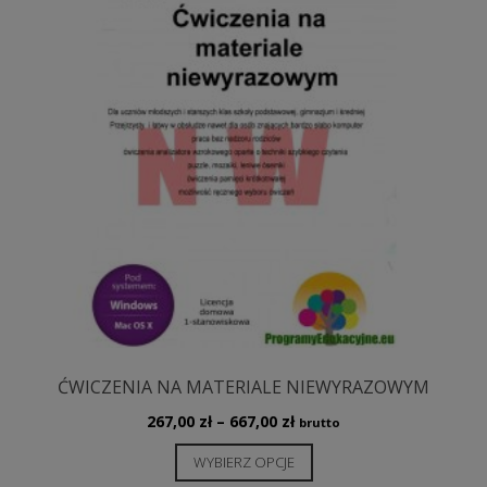
ĆWICZENIA NA MATERIALE NIEWYRAZOWYM
Zakres
267,00
zł
–
667,00
zł
brutto
cen:
Ten
WYBIERZ OPCJE
od
produkt