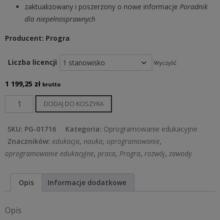
zaktualizowany i poszerzony o nowe informacje
Poradnik
dla niepełnosprawnych
Producent: Progra
Liczba licencji
Wyczyść
1 199,25
zł
brutto
ilość
DODAJ DO KOSZYKA
Indywidualny
Planer
SKU:
PG-01716
Kategoria:
Oprogramowanie edukacyjne
Kariery
Znaczników:
edukacja
,
nauka
,
oprogramowanie
,
3.0
oprogramowanie edukacyjne
,
praca
,
Progra
,
rozwój
,
zawody
Opis
Informacje dodatkowe
Opis