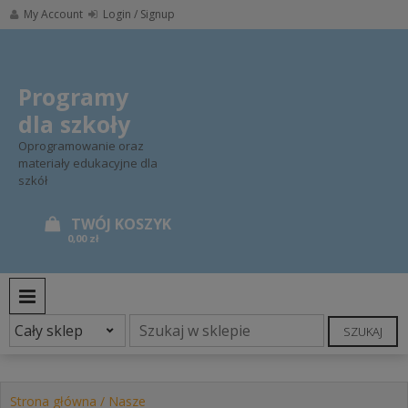
Skip
My Account
Login / Signup
to
content
Programy
dla szkoły
Oprogramowanie oraz
materiały edukacyjne dla
szkół
0,00 zł
PRIMARY MENU
SZUKAJ
Strona główna
/
Nasze