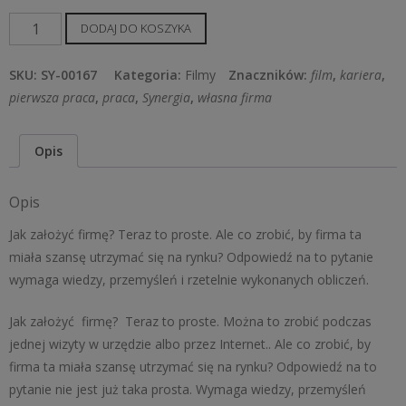
ilość
DODAJ DO KOSZYKA
Mój
Zawód
SKU:
SY-00167
Kategoria:
Filmy
Znaczników:
film
,
kariera
,
-
pierwsza praca
,
praca
,
Synergia
,
własna firma
Moja
Firma
Opis
Opis
Jak założyć firmę? Teraz to proste. Ale co zrobić, by firma ta
miała szansę utrzymać się na rynku? Odpowiedź na to pytanie
wymaga wiedzy, przemyśleń i rzetelnie wykonanych obliczeń.
Jak założyć firmę? Teraz to proste. Można to zrobić podczas
jednej wizyty w urzędzie albo przez Internet.. Ale co zrobić, by
firma ta miała szansę utrzymać się na rynku? Odpowiedź na to
pytanie nie jest już taka prosta. Wymaga wiedzy, przemyśleń