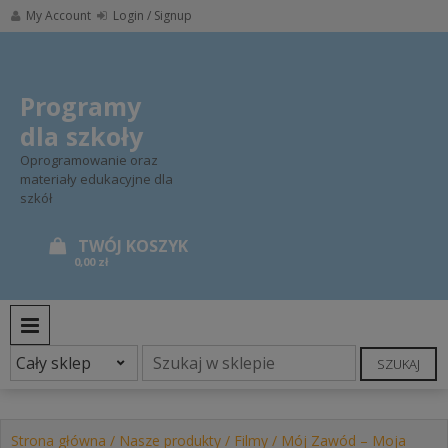
Skip
My Account
Login / Signup
to
content
Programy
dla szkoły
Oprogramowanie oraz
materiały edukacyjne dla
szkół
0,00 zł
PRIMARY MENU
SZUKAJ
Strona główna
/
Nasze produkty
/
Filmy
/ Mój Zawód – Moja