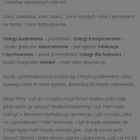
i rzetelnie wykonanych obliczeń.
Sześć zawodów, sześć branż, sześć młodych osób z pomysłami
na biznes i sześć biznesplanów.
Usługi budowlane
– posadzkarz.
Usługi komputerowe
–
studio graficzne.
Gastronomia
– pierogarnia.
Edukacja
i wychowanie
– punkt przedszkolny.
Usługi dla ludności
–
studio fryzjerskie.
Handel
– mały sklep spożywczy.
Każdy z przedsiębiorców boryka się z innymi problemami i choć
stawiają sobie te same pytania, dochodzą do innych odpowiedzi.
Misja firmy czyli po co komu moja firma? Analiza rynku czyli,
gdzie warto ją założyć? Analiza konkurencji, czyli z kim będę
walczyć o klientów? Dystrybucja i promocja, czyli co robić, żeby
się „sprzedawało”? Plan finansowy ,czyli ile będę wydawał i ile
z tego będę miał? Koszty inwestycyjne, czyli ile muszę w to
włożyć? Mocne i słabe strony, szanse i zagrożenia, czyli czy mi się