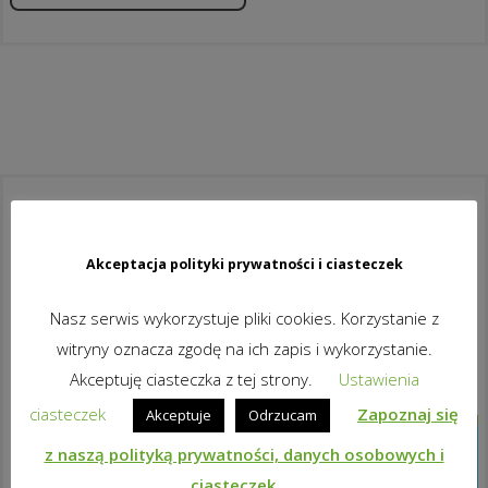
Co to jest classroom.cloud?
Akceptacja polityki prywatności i ciasteczek
To idealna platforma w chmurze
pozwalająca efektywnie nauczać
Nasz serwis wykorzystuje pliki cookies. Korzystanie z
niezależnie od tego, czy
witryny oznacza zgodę na ich zapis i wykorzystanie.
komputery i urządzenia uczniów
Akceptuję ciasteczka z tej strony.
Ustawienia
znajdują się w jednym miejscu,
ciasteczek
Zapoznaj się
Akceptuje
Odrzucam
czy uczestniczą oni w zajęciach
zdalnie korzystając z Internetu.
z naszą polityką prywatności, danych osobowych i
Bez przełączania między różnymi
ciasteczek