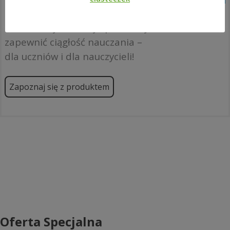
rozwiązaniami dla różnych
scenariuszy. Świetny sposób, by
zapewnić ciągłość nauczania –
dla uczniów i dla nauczycieli!
Zapoznaj się z produktem
Oferta Specjalna