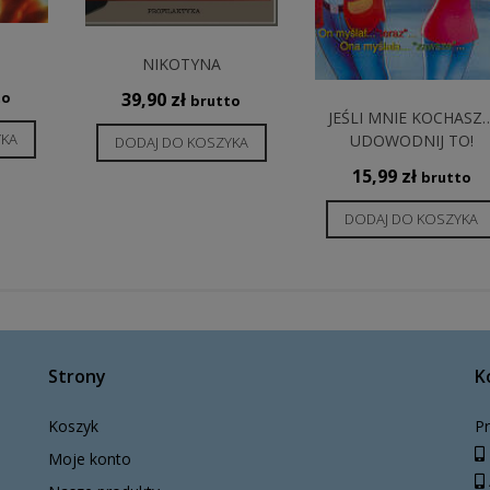
I
NIKOTYNA
39,90
zł
to
brutto
JEŚLI MNIE KOCHASZ
YKA
UDOWODNIJ TO!
DODAJ DO KOSZYKA
15,99
zł
brutto
DODAJ DO KOSZYKA
Strony
K
Koszyk
Pr
Moje konto