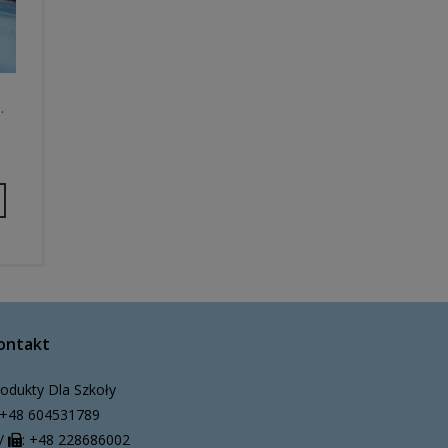
…
ontakt
odukty Dla Szkoły
+48 604531789
/
: +48 228686002