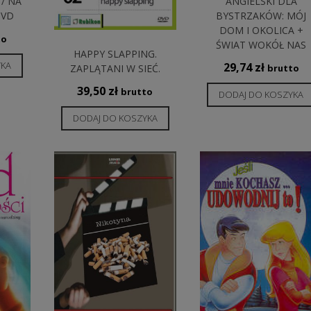
 / NA
ANGIELSKI DLA
DVD
BYSTRZAKÓW: MÓJ
DOM I OKOLICA +
to
ŚWIAT WOKÓŁ NAS
HAPPY SLAPPING.
YKA
29,74
zł
ZAPLĄTANI W SIEĆ.
brutto
39,50
zł
brutto
DODAJ DO KOSZYKA
DODAJ DO KOSZYKA