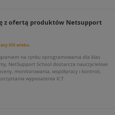
ma
ł
wiele
wariantów.
ę z ofertą produktów Netsupport
Opcje
ł
można
wybrać
na
asy XXI wieku.
stronie
produktu
iązaniem na rynku oprogramowania dla klas
rmy, NetSupport School dostarcza nauczycielowi
ceny, monitorowania, współpracy i kontroli,
orzystania wyposażenia ICT.