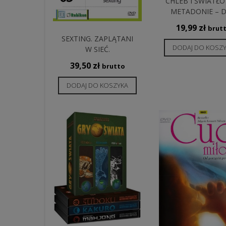
CHLEB I ŚWIATŁO
METADONIE – 
19,99
zł
brut
SEXTING. ZAPLĄTANI
DODAJ DO KOSZ
W SIEĆ.
39,50
zł
brutto
DODAJ DO KOSZYKA