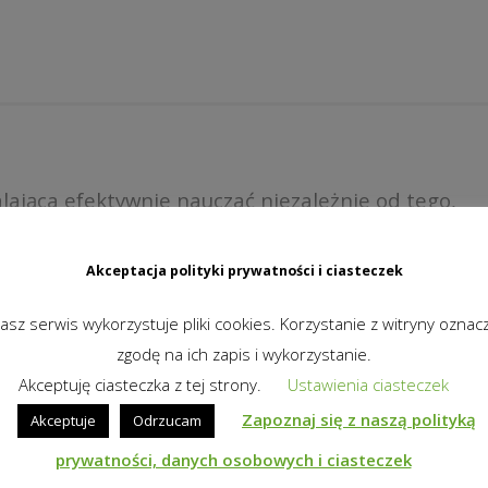
ająca efektywnie nauczać niezależnie od tego,
jdują się w jednym miejscu, czy uczestniczą oni w
etu. Bez przełączania między różnymi rozwiązaniami
Akceptacja polityki prywatności i ciasteczek
, by zapewnić ciągłość nauczania – dla uczniów i
asz serwis wykorzystuje pliki cookies. Korzystanie z witryny oznac
zgodę na ich zapis i wykorzystanie.
Akceptuję ciasteczka z tej strony.
Ustawienia ciasteczek
Zapoznaj się z naszą polityką
Akceptuje
Odrzucam
prywatności, danych osobowych i ciasteczek