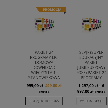
najnowszych
PROMOCJA!
PAKIET 24
SEPJF (SUPER
PROGRAMY LIC.
EDUKACYJNY
DOMOWA
PAKIET
DOWNLOAD
JUBILEUSZOWY
WIECZYSTA 1-
FOXE) PAKIET 24
STANOWISKOWA
PROGRAMY
Pierwotna
Aktualna
999,00
zł
499,00
zł
1 297,00
zł
–
6
cena
cena
Zakres
997,00
zł
brutto
brutto
wynosiła:
wynosi:
cen:
DODAJ DO KOSZYKA
WYBIERZ OPCJE
999,00 zł.
499,00 zł.
od