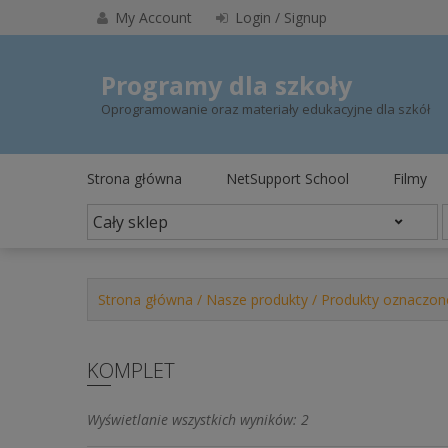
Skip
My Account
Login / Signup
to
content
Programy dla szkoły
Oprogramowanie oraz materiały edukacyjne dla szkół
Strona główna
NetSupport School
Filmy
Strona główna
/
Nasze produkty
/ Produkty oznaczon
KOMPLET
Posortowane
Wyświetlanie wszystkich wyników: 2
według