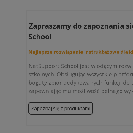
1
297,00 z
do
6
Zapraszamy do zapoznania si
997,00 z
School
Najlepsze rozwiązanie instruktażowe dla kl
NetSupport School jest wiodącym rozw
szkolnych. Obsługując wszystkie platfo
bogaty zbiór dedykowanych funkcji do o
zapewniając mu możliwość pełnego wyk
Zapoznaj się z produktami