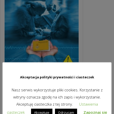
Akceptacja polityki prywatności i ciasteczek
PODAROWANE ŻYCIE – DVD
Nasz serwis wykorzystuje pliki cookies. Korzystanie z
16,99
zł
brutto
witryny oznacza zgodę na ich zapis i wykorzystanie.
DODAJ DO KOSZYKA
Akceptuję ciasteczka z tej strony.
Ustawienia
ciasteczek
Zapoznaj się
Akceptuje
Odrzucam