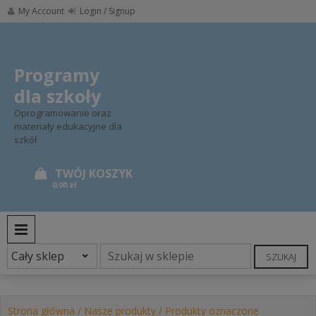
Skip
My Account
Login / Signup
to
content
Programy
dla szkoły
Oprogramowanie oraz
materiały edukacyjne dla
szkół
0,00 zł
PRIMARY MENU
SZUKAJ
Strona główna
/
Nasze produkty
/ Produkty oznaczone