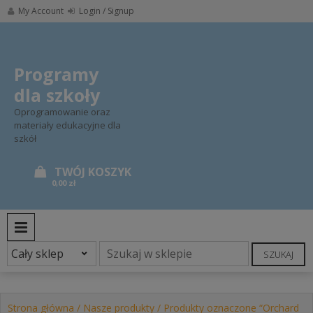
Skip
My Account
Login / Signup
to
content
Programy
dla szkoły
Oprogramowanie oraz
materiały edukacyjne dla
szkół
0,00 zł
PRIMARY MENU
SZUKAJ
Strona główna
/
Nasze produkty
/ Produkty oznaczone “Orchard