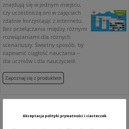
znajdują się w jednym miejscu,
czy uczestniczą oni w zajęciach
zdalnie korzystając z Internetu.
Bez przełączania między różnymi
rozwiązaniami dla różnych
scenariuszy. Świetny sposób, by
zapewnić ciągłość nauczania –
dla uczniów i dla nauczycieli!
Zapoznaj się z produktem
Akceptacja polityki prywatności i ciasteczek