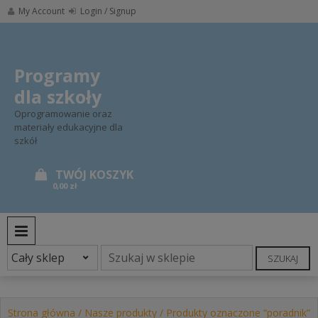
Skip
My Account
Login / Signup
to
content
Programy
dla szkoły
Oprogramowanie oraz
materiały edukacyjne dla
szkół
0,00 zł
PRIMARY MENU
SZUKAJ
Strona główna
/
Nasze produkty
/ Produkty oznaczone “poradnik”