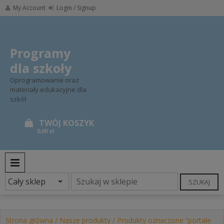
Skip
My Account
Login / Signup
to
content
Programy
dla szkoły
Oprogramowanie oraz
materiały edukacyjne dla
szkół
0,00 zł
PRIMARY MENU
SZUKAJ
Strona główna
/
Nasze produkty
/ Produkty oznaczone “portale