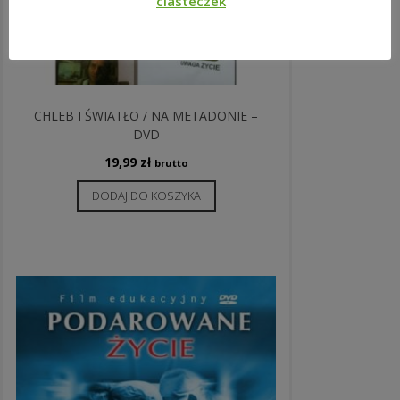
ciasteczek
CHLEB I ŚWIATŁO / NA METADONIE –
DVD
19,99
zł
brutto
DODAJ DO KOSZYKA