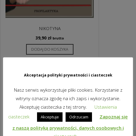
NIKOTYNA
39,90
zł
brutto
DODAJ DO KOSZYKA
Akceptacja polityki prywatności i ciasteczek
Nasz serwis wykorzystuje pliki cookies. Korzystanie z
witryny oznacza zgodę na ich zapis i wykorzystanie.
Akceptuję ciasteczka z tej strony.
Ustawienia
ciasteczek
Zapoznaj się
Akceptuje
Odrzucam
z naszą polityką prywatności, danych osobowych i