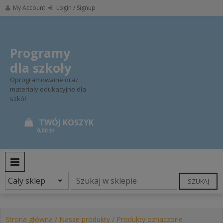
Skip
My Account
Login / Signup
to
content
Programy
dla szkoły
Oprogramowanie oraz
materiały edukacyjne dla
szkół
0,00 zł
PRIMARY MENU
SZUKAJ
Strona główna
/
Nasze produkty
/ Produkty oznaczone