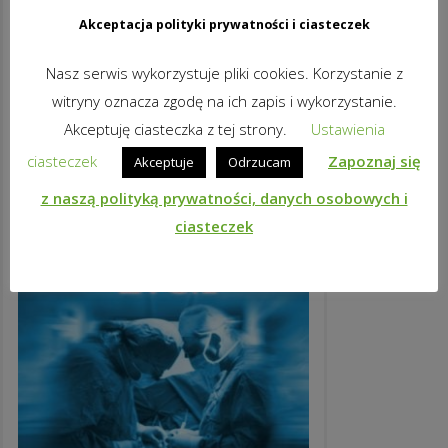
Akceptacja polityki prywatności i ciasteczek
ZAGROŻENI PORNOGRAFIĄ
Nasz serwis wykorzystuje pliki cookies. Korzystanie z
24,38
zł
brutto
witryny oznacza zgodę na ich zapis i wykorzystanie.
DODAJ DO KOSZYKA
Akceptuję ciasteczka z tej strony.
Ustawienia
ciasteczek
Zapoznaj się
Akceptuje
Odrzucam
z naszą polityką prywatności, danych osobowych i
ciasteczek