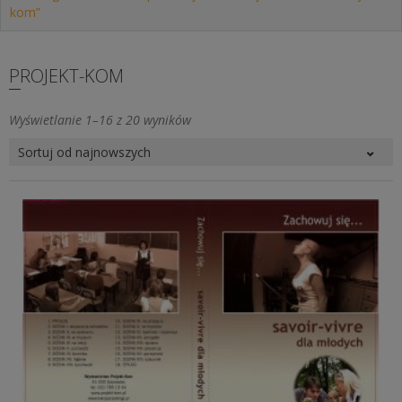
kom”
PROJEKT-KOM
Posortowane
Wyświetlanie 1–16 z 20 wyników
według
najnowszych