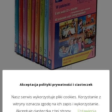
OPOWIASTKI FAMILIJNE 8 X CD
Akceptacja polityki prywatności i ciasteczek
299,00
zł
brutto
Nasz serwis wykorzystuje pliki cookies. Korzystanie z
DODAJ DO KOSZYKA
witryny oznacza zgodę na ich zapis i wykorzystanie.
Akceptuję ciasteczka z tej strony.
Ustawienia