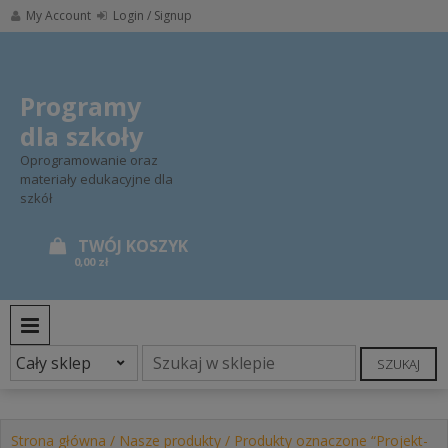
Skip
My Account
Login / Signup
to
content
Programy
dla szkoły
Oprogramowanie oraz
materiały edukacyjne dla
szkół
0,00 zł
PRIMARY MENU
SZUKAJ
Strona główna
/
Nasze produkty
/ Produkty oznaczone “Projekt-