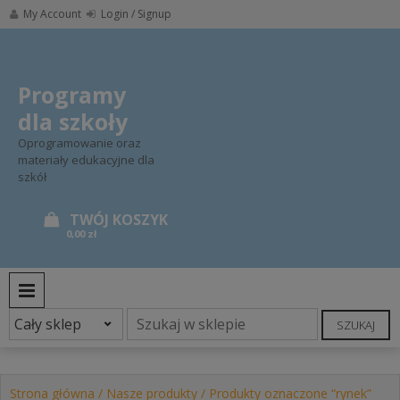
Skip
My Account
Login / Signup
to
content
Programy
dla szkoły
Oprogramowanie oraz
materiały edukacyjne dla
szkół
0,00 zł
PRIMARY MENU
SZUKAJ
Strona główna
/
Nasze produkty
/ Produkty oznaczone “rynek”