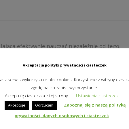
ająca efektywnie nauczać niezależnie od tego,
jdują się w jednym miejscu, czy uczestniczą oni w
etu. Bez przełączania między różnymi rozwiązaniami
Akceptacja polityki prywatności i ciasteczek
, by zapewnić ciągłość nauczania – dla uczniów i
asz serwis wykorzystuje pliki cookies. Korzystanie z witryny oznac
zgodę na ich zapis i wykorzystanie.
Akceptuję ciasteczka z tej strony.
Ustawienia ciasteczek
Zapoznaj się z naszą polityką
Akceptuje
Odrzucam
prywatności, danych osobowych i ciasteczek