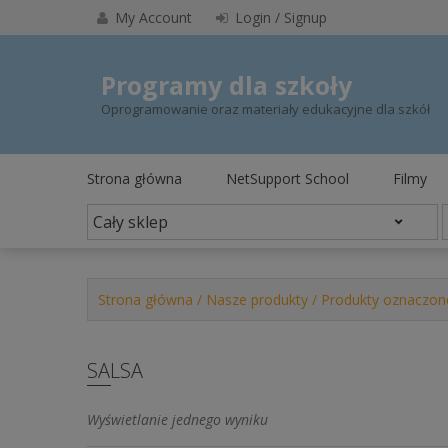
Skip
My Account
Login / Signup
to
content
Programy dla szkoły
Oprogramowanie oraz materiały edukacyjne dla szkół
Strona główna
NetSupport School
Filmy
Strona główna
/
Nasze produkty
/ Produkty oznaczone
SALSA
Wyświetlanie jednego wyniku