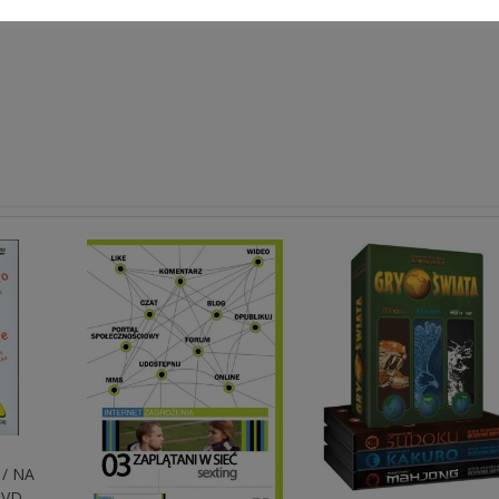
 / NA
DVD