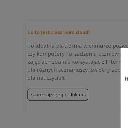
Co to jest classroom.cloud?
To idealna platforma w chmurze pozwal
czy komputery i urządzenia uczniów zna
zajęciach zdalnie korzystając z Intern
dla różnych scenariuszy. Świetny sposób
dla nauczycieli!
N
Zapoznaj się z produktem