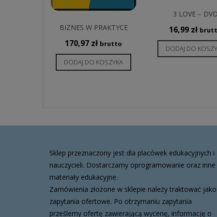
3 LOVE – DV
BIZNES W PRAKTYCE
16,99
zł
brut
170,97
zł
brutto
DODAJ DO KOSZ
DODAJ DO KOSZYKA
Sklep przeznaczony jest dla placówek edukacyjnych i
nauczycieli. Dostarczamy oprogramowanie oraz inne
materiały edukacyjne.
Zamówienia złożone w sklepie należy traktować jako
zapytania ofertowe. Po otrzymaniu zapytania
prześlemy ofertę zawierającą wycenę, informację o