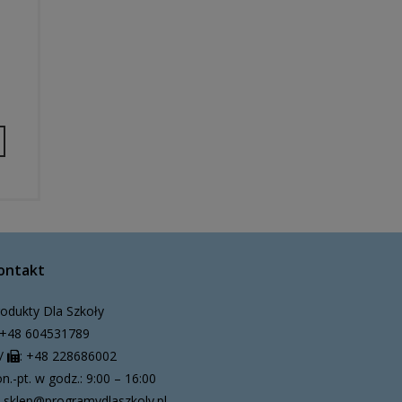
ontakt
odukty Dla Szkoły
+48 604531789
/
: +48 228686002
n.-pt. w godz.: 9:00 – 16:00
sklep@programydlaszkoly.pl