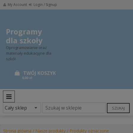
Skip
My Account
Login / Signup
to
content
Programy
dla szkoły
Oprogramowanie oraz
materiały edukacyjne dla
szkół
0,00 zł
PRIMARY MENU
SZUKAJ
Strona główna
/
Nasze produkty
/ Produkty oznaczone