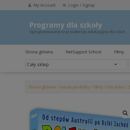
Skip
My Account
Login / Signup
to
content
Programy dla szkoły
Oprogramowanie oraz materiały edukacyjne dla szkół
Strona główna
NetSupport School
Filmy
Strona główna
/
Nasze produkty
/
Filmy
/
Dla dzieci
/ 