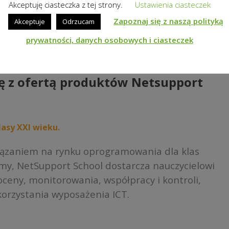
Akceptuję ciasteczka z tej strony.
Ustawienia ciasteczek
Zapoznaj się z naszą polityką
Akceptuje
Odrzucam
prywatności, danych osobowych i ciasteczek
ę z ofertą produktów Netsupport
asy XXI wieku.
iązaniem na rynku oprogramowania dla klas
rmy, NetSupport School dostarcza nauczycielowi
ceny, monitorowania, współpracy i kontroli,
orzystania wyposażenia ICT.