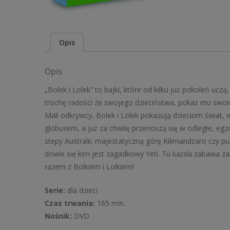
Opis
Opis
„Bolek i Lolek” to bajki, które od kilku już pokoleń uczą
trochę radości ze swojego dzieciństwa, pokaż mu swo
Mali odkrywcy, Bolek i Lolek pokazują dzieciom świat, 
globusem, a już za chwilę przenoszą się w odległe, egz
stepy Australii, majestatyczną górę Kilimandżaro czy p
dowie się kim jest zagadkowy Yeti. Tu każda zabawa za
razem z Bolkiem i Lolkiem!
Serie:
dla dzieci
Czas trwania:
165 min.
Nośnik:
DVD