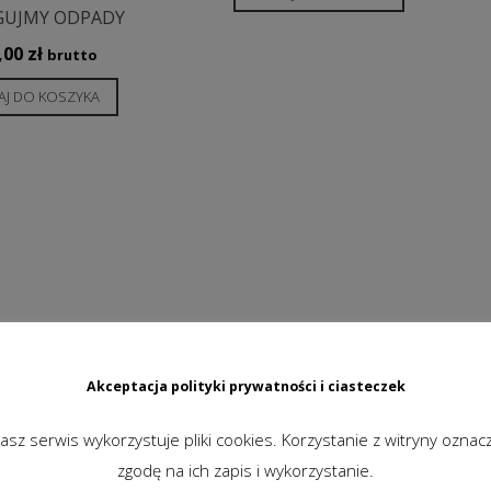
GUJMY ODPADY
,00
zł
brutto
J DO KOSZYKA
Akceptacja polityki prywatności i ciasteczek
asz serwis wykorzystuje pliki cookies. Korzystanie z witryny oznac
zgodę na ich zapis i wykorzystanie.