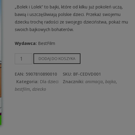
„Bolek i Lolek” to bajki, które od kilku już pokoleń uczą,
bawią i uszczęśliwiają polskie dzieci. Przekaż swojemu
dziecku trochę radości ze swojego dzieciństwa, pokaż mu
swoich bajkowych bohaterów.
Wydawca:
BestFilm
ilość
DODAJ DO KOSZYKA
Bolek
i
EAN:
5907810890010
SKU:
BF-CEDVD001
Lolek
Kategoria:
Dla dzieci
Znaczniki:
animacja
,
bajka
,
wyruszają
bestfilm
,
dziecko
w
świat