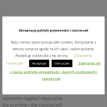
Co to jest classroom.cloud?
To idealna platforma w chmurze
Akceptacja polityki prywatności i ciasteczek
pozwalająca efektywnie nauczać
Nasz serwis wykorzystuje pliki cookies. Korzystanie z
niezależnie od tego, czy
witryny oznacza zgodę na ich zapis i wykorzystanie.
komputery i urządzenia uczniów
Akceptuję ciasteczka z tej strony.
Ustawienia
znajdują się w jednym miejscu,
ciasteczek
Zapoznaj się
Akceptuje
Odrzucam
czy uczestniczą oni w zajęciach
zdalnie korzystając z Internetu.
z naszą polityką prywatności, danych osobowych i
Bez przełączania między różnymi
ciasteczek
rozwiązaniami dla różnych
scenariuszy. Świetny sposób, by
zapewnić ciągłość nauczania –
dla uczniów i dla nauczycieli!