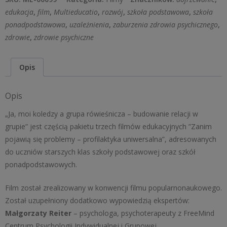
koledzy
edukacja
,
film
,
Multieducatio
,
rozwój
,
szkoła podstawowa
,
szkoła
a
ponadpodstawowa
,
uzależnienia
,
zaburzenia zdrowia psychicznego
,
grupa
zdrowie
,
zdrowie psychiczne
rówieśnicza
-
Opis
budowanie
relacji
Opis
w
grupie
„Ja, moi koledzy a grupa rówieśnicza – budowanie relacji w
grupie” jest częścią pakietu trzech filmów edukacyjnych ”Zanim
pojawią się problemy – profilaktyka uniwersalna”, adresowanych
do uczniów starszych klas szkoły podstawowej oraz szkół
ponadpodstawowych.
Film został zrealizowany w konwencji filmu popularnonaukowego.
Został uzupełniony dodatkowo wypowiedzią ekspertów:
Małgorzaty Reiter
– psychologa, psychoterapeuty z FreeMind
Centrum Psychologii Indywidualnej i Grupowej