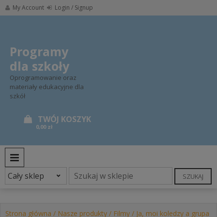
Skip
My Account
Login / Signup
to
content
Programy
dla szkoły
Oprogramowanie oraz
materiały edukacyjne dla
szkół
0,00 zł
PRIMARY MENU
SZUKAJ
Strona główna
/
Nasze produkty
/
Filmy
/ Ja, moi koledzy a grupa