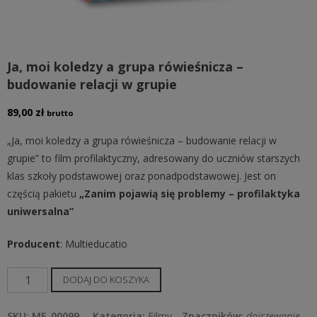
Ja, moi koledzy a grupa rówieśnicza –
budowanie relacji w grupie
89,00
zł
brutto
„Ja, moi koledzy a grupa rówieśnicza – budowanie relacji w
grupie” to film profilaktyczny, adresowany do uczniów starszych
klas szkoły podstawowej oraz ponadpodstawowej. Jest on
częścią pakietu
„Zanim pojawią się problemy – profilaktyka
uniwersalna”
Producent
: Multieducatio
ilość
DODAJ DO KOSZYKA
Ja,
moi
SKU:
ME-00099
Kategoria:
Filmy
Znaczników:
dojrzewanie
,