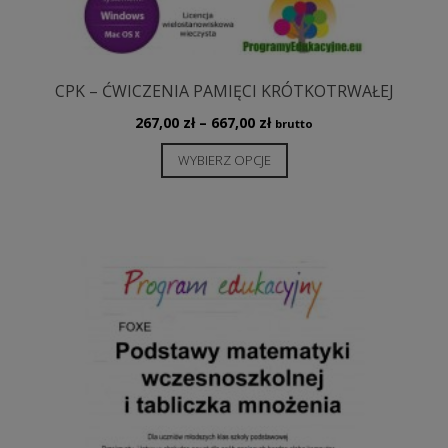
CPK – ĆWICZENIA PAMIĘCI KRÓTKOTRWAŁEJ
Zakres
267,00
zł
–
667,00
zł
brutto
cen:
Ten
WYBIERZ OPCJE
od
produkt
267,00 zł
ma
do
wiele
667,00 zł
wariantów.
Opcje
można
wybrać
na
stronie
produktu