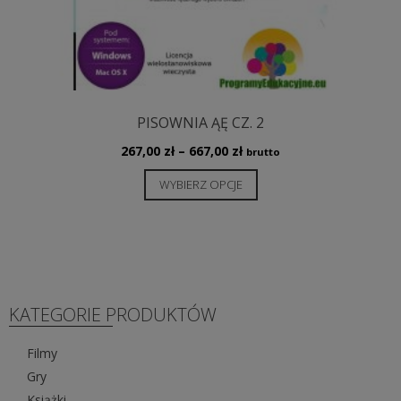
PISOWNIA ĄĘ CZ. 2
Zakres
267,00
zł
–
667,00
zł
brutto
cen:
Ten
WYBIERZ OPCJE
od
produkt
267,00 zł
ma
do
wiele
667,00 zł
wariantów.
Opcje
można
KATEGORIE PRODUKTÓW
wybrać
na
Filmy
stronie
Gry
produktu
Książki