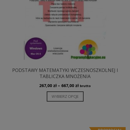
PODSTAWY MATEMATYKI WCZESNOSZKOLNEJ I
TABLICZKA MNOŻENIA
Zakres
267,00
zł
–
667,00
zł
brutto
cen:
Ten
WYBIERZ OPCJE
od
produkt
267,00 zł
ma
do
wiele
667,00 zł
wariantów.
Opcje