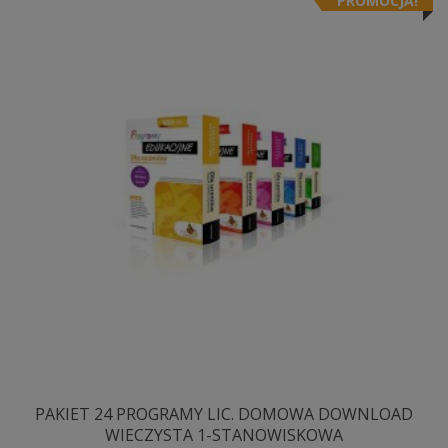
PROMOCJA!
można
wybrać
na
stronie
produktu
PAKIET 24 PROGRAMY LIC. DOMOWA DOWNLOAD
WIECZYSTA 1-STANOWISKOWA