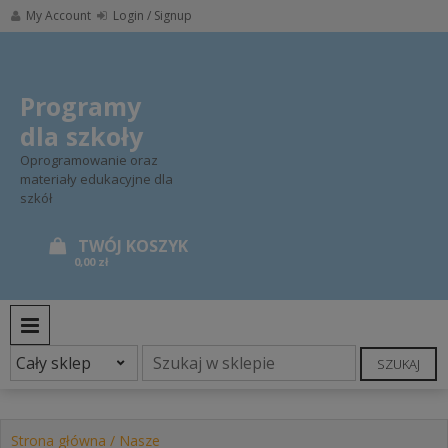
Skip
My Account
Login / Signup
to
content
Programy
dla szkoły
Oprogramowanie oraz
materiały edukacyjne dla
szkół
0,00 zł
PRIMARY MENU
SZUKAJ
Strona główna
/
Nasze