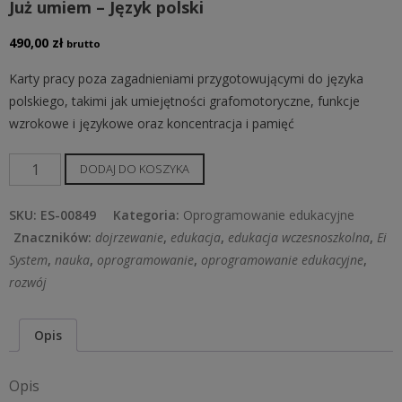
Już umiem – Język polski
490,00
zł
brutto
Karty pracy poza zagadnieniami przygotowującymi do języka
polskiego, takimi jak umiejętności grafomotoryczne, funkcje
wzrokowe i językowe oraz koncentracja i pamięć
ilość
DODAJ DO KOSZYKA
Już
umiem
SKU:
ES-00849
Kategoria:
Oprogramowanie edukacyjne
–
Znaczników:
dojrzewanie
,
edukacja
,
edukacja wczesnoszkolna
,
Ei
Język
System
,
nauka
,
oprogramowanie
,
oprogramowanie edukacyjne
,
polski
rozwój
Opis
Opis