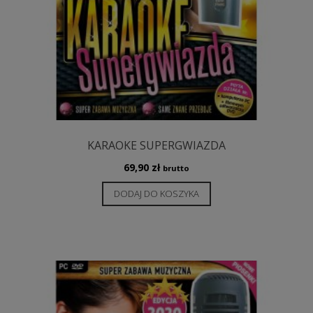
KARAOKE SUPERGWIAZDA
69,90
zł
brutto
DODAJ DO KOSZYKA