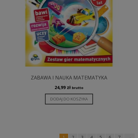
ZABAWA I NAUKA MATEMATYKA
24,99
zł
brutto
DODAJ DO KOSZYKA
1
2
3
4
5
6
7
→