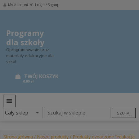
Skip
My Account
Login / Signup
to
content
Programy
dla szkoły
Oprogramowanie oraz
materiały edukacyjne dla
szkół
0,00 zł
PRIMARY MENU
SZUKAJ
Strona główna
/
Nasze produkty
/ Produkty oznaczone “edukacja