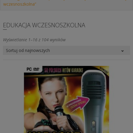
wczesnoszkolna”
EDUKACJA WCZESNOSZKOLNA
Posortowane
Wyświetlanie 1–16 z 104 wyników
według
najnowszych