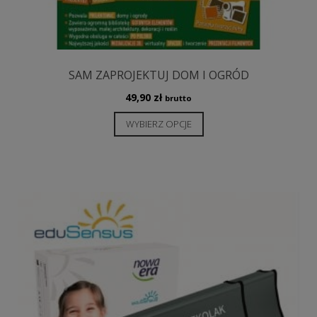
SAM ZAPROJEKTUJ DOM I OGRÓD
49,90
zł
brutto
Ten
WYBIERZ OPCJE
produkt
ma
wiele
wariantów.
Opcje
można
wybrać
na
stronie
produktu