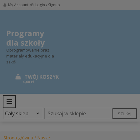
Skip
My Account
Login / Signup
to
content
Programy
dla szkoły
Oprogramowanie oraz
materiały edukacyjne dla
szkół
0,00 zł
PRIMARY MENU
SZUKAJ
Strona główna
/
Nasze