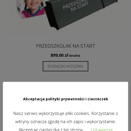
PRZEDSZKOLAK NA START
899,00
zł
brutto
DODAJ DO KOSZYKA
Akceptacja polityki prywatności i ciasteczek
Nasz serwis wykorzystuje pliki cookies. Korzystanie z
witryny oznacza zgodę na ich zapis i wykorzystanie.
Akceptuję ciasteczka z tej strony.
Ustawienia