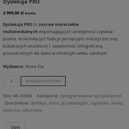
Dysleksja PRO
2 999,00
zł
brutto
Dysleksja PRO
to
z
estaw materiałów
multimedialnych
wspomagających umiejętność czytania i
pisania, doskonalących funkcje percepcyjno-motoryczne oraz
kształcących wrażliwość i świadomość ortograficzną,
przeznaczonych dla dzieci w młodszym wieku szkolnym.
Wydawca:
Nowa Era
ilość
DODAJ DO KOSZYKA
Dysleksja
PRO
SKU:
NE-03928
Kategoria:
Oprogramowanie specjalistyczne
Znaczników:
dysleksja
,
dzieci
,
gry edukacyjne
,
Logopedia
,
nauka
,
nowa era
,
zaburzenia
Opis